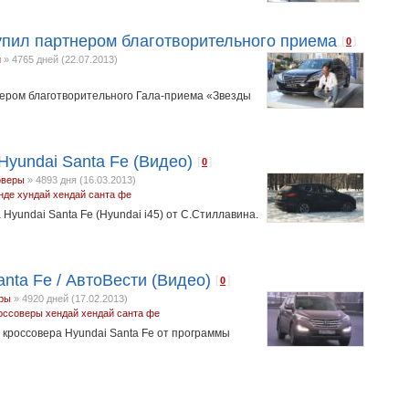
упил партнером благотворительного приема
[
]
0
и
»
4765 дней (22.07.2013)
ером благотворительного Гала-приема «Звезды
Hyundai Santa Fe (Видео)
[
]
0
оверы
»
4893 дня (16.03.2013)
нде
хундай
хендай санта фе
Hyundai Santa Fe (Hyundai i45) от С.Стиллавина.
anta Fe / АвтоВести (Видео)
[
]
0
ры
»
4920 дней (17.02.2013)
оссоверы
хендай
хендай санта фе
 кроссовера Hyundai Santa Fe от программы