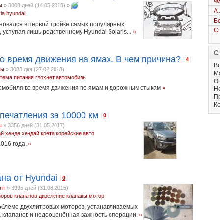
че
ы
»
3008 дней (14.05.2018)
»
А 
kia
hyundai
Бе
сновался в первой тройке самых популярных
Сп
 уступая лишь родственному Hyundai Solaris...
»
С
о время движения на ямах. В чем причина?
[
]
4
Вс
сы
»
3083 дня (27.02.2018)
М
тема питания
глохнет автомобиль
Оп
томобиля во время движения по ямам и дорожным стыкам
»
Не
Пр
Ко
впечатления за 10000 км
[
]
0
ы
»
3356 дней (31.05.2017)
ай
хенде
хендай крета
корейские авто
2016 года.
»
на от Hyundai
[
]
0
нт
»
3995 дней (31.08.2015)
зоров клапанов
дизеление
клапаны
мотор
облеме двухлитровых моторов, устанавливаемых
ка клапанов и недооценённая важность операции.
»