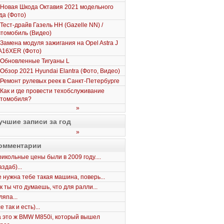
Новая Шкода Октавия 2021 модельного
да (Фото)
Тест-драйв Газель НН (Gazelle NN) /
томобиль (Видео)
Замена модуля зажигания на Opel Astra J
A16XER (Фото)
Обновленные Тигуаны L
Обзор 2021 Hyundai Elantra (Фото, Видео)
Ремонт рулевых реек в Санкт-Петербурге
Как и где провести техобслуживание
втомобиля?
»
учшие записи за год
»
омментарии
икольные цены были в 2009 году....
здаб)...
 нужна тебе такая машина, поверь...
к ты что думаешь, что для ралли...
япа...
е так и есть)...
 это ж BMW M850i, который вышел