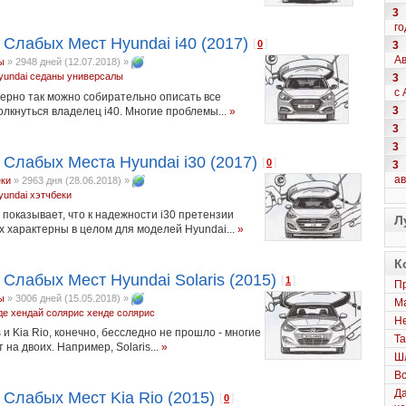
3
го
 Слабых Мест Hyundai i40 (2017)
[
]
0
3
Ав
ы
»
2948 дней (12.07.2018)
»
yundai
седаны
универсалы
3
с 
мерно так можно собирательно описать все
3
лкнуться владелец i40. Многие проблемы...
»
3
3
 Слабых Места Hyundai i30 (2017)
[
]
0
3
а
еки
»
2963 дня (28.06.2018)
»
yundai
хэтчбеки
показывает, что к надежности i30 претензии
Л
их характерны в целом для моделей Hyundai...
»
К
 Слабых Мест Hyundai Solaris (2015)
[
]
1
Пр
ы
»
3006 дней (15.05.2018)
»
Ма
де
хендай солярис
хенде солярис
Не
 и Kia Rio, конечно, бесследно не прошло - многие
Та
на двоих. Например, Solaris...
»
Шл
Вс
Да
 Слабых Мест Kia Rio (2015)
[
]
0