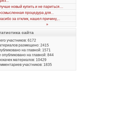
рез...
лучше новый купить и не париться....
ссмысленная процедура для...
асибо за отклик, нашел причину,...
»
татистика сайта
его участников: 6172
атериалов размещено: 2415
убликовано на главной: 1571
 опубликовано на главной: 844
окачек материалов: 10429
мментариев участников: 1835