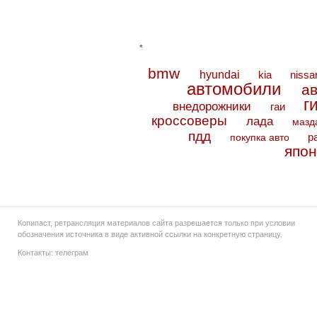
*
bmw
hyundai
kia
nissa
автомобили
а
г
внедорожники
гаи
кроссоверы
лада
мазд
пдд
покупка авто
р
япон
Копипаст, ретрансляция материалов сайта разрешается только при условии
обозначения источника в виде активной ссылки на конкретную страницу.
Контакты:
телеграм