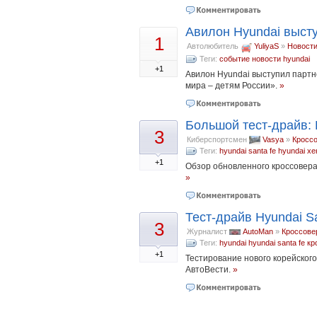
Авилон Hyundai выст
1
Автолюбитель
YuliyaS
»
Новост
Теги:
событие
новости
hyundai
+1
Авилон Hyundai выступил партн
мира – детям России».
»
Большой тест-драйв: 
3
Киберспортсмен
Vasya
»
Кросс
Теги:
hyundai santa fe
hyundai
хе
+1
Обзор обновленного кроссовера 
»
Тест-драйв Hyundai S
3
Журналист
AutoMan
»
Кроссове
Теги:
hyundai
hyundai santa fe
кр
+1
Тестирование нового корейского
АвтоВести.
»