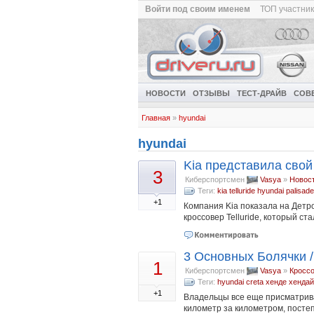
Войти под своим именем
ТОП участни
НОВОСТИ
ОТЗЫВЫ
ТЕСТ-ДРАЙВ
СОВ
Главная
»
hyundai
hyundai
Kia представила свой
3
Киберспортсмен
Vasya
»
Новос
Теги:
kia telluride
hyundai palisade
+1
Компания Kia показала на Дет
кроссовер Telluride, который 
3 Основных Болячки /
1
Киберспортсмен
Vasya
»
Кросс
Теги:
hyundai creta
хенде
хендай
+1
Владельцы все еще присматрива
километр за километром, посте