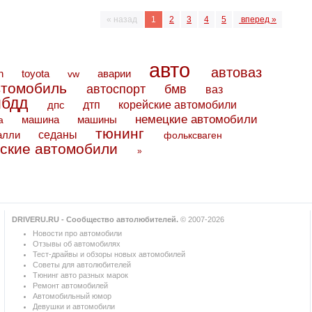
« назад
1
2
3
4
5
вперед »
авто
автоваз
toyota
аварии
n
vw
втомобиль
автоспорт
бмв
ваз
ибдд
дтп
дпс
корейские автомобили
немецкие автомобили
машина
машины
а
тюнинг
седаны
алли
фольксваген
ские автомобили
»
DRIVERU.RU - Сообщество автолюбителей.
© 2007-2026
Новости про автомобили
Отзывы об автомобилях
Тест-драйвы и обзоры новых автомобилей
Советы для автолюбителей
Тюнинг авто разных марок
Ремонт автомобилей
Автомобильный юмор
Девушки и автомобили