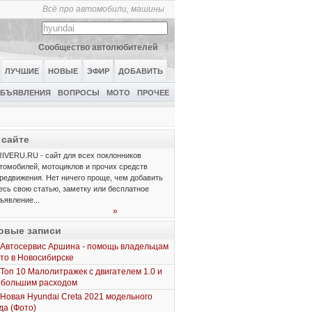
Всё про автомобили, машины
Сообщество автолюбителей
ЛУЧШИЕ
НОВЫЕ
ЭФИР
ДОБАВИТЬ
БЪЯВЛЕНИЯ
ВОПРОСЫ
МОТО
ПРОЧЕЕ
 сайте
IVERU.RU - сайт для всех поклонников
томобилей, мотоциклов и прочих средств
редвижения. Нет ничего проще, чем добавить
есь свою статью, заметку или бесплатное
ъявление...
»
овые записи
Автосервис Аршина - помощь владельцам
то в Новосибирске
Топ 10 Малолитражек с двигателем 1.0 и
ебольшим расходом
Новая Hyundai Creta 2021 модельного
да (Фото)