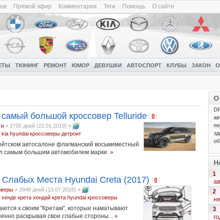
ков
Прямой эфир
Комментарии
Теги
Помощь
О сайте
ЕТЫ
ТЮНИНГ
РЕМОНТ
ЮМОР
ДЕВУШКИ
АВТОСПОРТ
КЛУБЫ
ЗАКОН
О
О
DR
 самый большой кроссовер Telluride
[
]
0
ав
пе
ти
»
2755 дней (22.01.2019)
»
зд
kia
hyundai
кроссоверы
детроит
об
ройтском автосалоне флагманский восьмиместный
стал самым большим автомобилем марки.
»
Н
1
 Слабых Места Hyundai Creta (2017)
[
]
0
ав
оверы
»
2948 дней (13.07.2018)
»
2
хенде крета
хендай крета
hyundai
кроссоверы
н
ются к своим "Кретам", которые наматывают
3
пенно раскрывая свои слабые стороны...
»
го