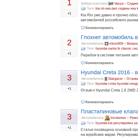
1
Киберспортсмен
Vasya
»
Седан
Теги:
kia rio
киа рио
седаны
киа
+1
Kia Rio уже давно и прочно обо
автомобилей российского рынка,
Глохнет автомобиль в
2
Автолюбитель
miron009
»
Вопро
Теги:
hyundai
santa fe classic
сис
+1
Перебои в системе питания ав
Hyundai Creta 2016 - 
3
Автолюбитель
Stargazer
»
Отзыв
Теги:
hyundai creta
hyundai
хенд
+1
Отзыв о Hyundai Creta 1.6 2WD 
Пластилиновые клапа
3
Автолюбитель
Incolumes
»
Ремо
Теги:
hyundai
kia
регулировка за
+1
Статья посвящена основной пр
на корейские марки. Регулиров