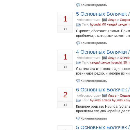
5 Основных Болячек /
1
Киберспортсмен
Vasya
»
Седан
Теги:
hyundai i40
хендай
хенде
h
+1
Скрипит, облезает, глючит. При
проблемы, с которыми может сто
4 Основных Болячки /
1
Киберспортсмен
Vasya
»
Хэтчб
Теги:
хендай
хенде
hyundai i30
h
+1
Статистика отзывов владельцев 
возникают редко, и многие из н
6 Основных Болячек /
2
Киберспортсмен
Vasya
»
Седан
Теги:
hyundai solaris
hyundai
хен
+1
Кровное родство Hyundai Solaris
проблемы эти два корейца делят 
5 Основных Болячек /