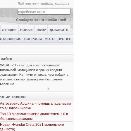
Всё про автомобили, машины
Сообщество автолюбителей
ЛУЧШИЕ
НОВЫЕ
ЭФИР
ДОБАВИТЬ
БЪЯВЛЕНИЯ
ВОПРОСЫ
МОТО
ПРОЧЕЕ
 сайте
IVERU.RU - сайт для всех поклонников
томобилей, мотоциклов и прочих средств
редвижения. Нет ничего проще, чем добавить
есь свою статью, заметку или бесплатное
ъявление...
»
овые записи
Автосервис Аршина - помощь владельцам
то в Новосибирске
Топ 10 Малолитражек с двигателем 1.0 и
ебольшим расходом
Новая Hyundai Creta 2021 модельного
да (Фото)