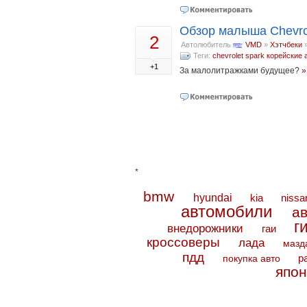
Обзор малыша Chevrol
2
Автолюбитель
VMD
»
Хэтчбеки
Теги:
chevrolet spark
корейские 
+1
За малолитражками будущее?
»
*
bmw
hyundai
kia
nissa
автомобили
а
г
внедорожники
гаи
кроссоверы
лада
мазд
пдд
покупка авто
р
япон