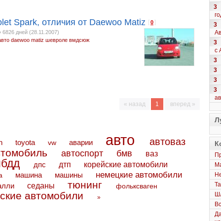
3
го
et Spark, отличия от Daewoo Matiz
[
]
0
3
Ав
»
6826 дней (28.11.2007)
авто
daewoo matiz
шевроле
вмдсюж
3
с 
3
3
3
3
а
« назад
1
вперед »
Л
авто
автоваз
toyota
аварии
n
vw
К
втомобиль
автоспорт
бмв
ваз
Пр
ибдд
дтп
дпс
корейские автомобили
Ма
немецкие автомобили
машина
машины
Не
а
тюнинг
Та
седаны
алли
фольксваген
ские автомобили
Шл
»
Вс
Да