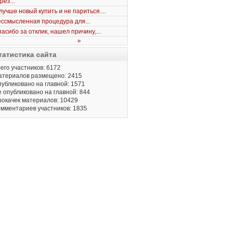
рез...
лучше новый купить и не париться....
ссмысленная процедура для...
асибо за отклик, нашел причину,...
»
татистика сайта
его участников: 6172
атериалов размещено: 2415
убликовано на главной: 1571
 опубликовано на главной: 844
окачек материалов: 10429
мментариев участников: 1835