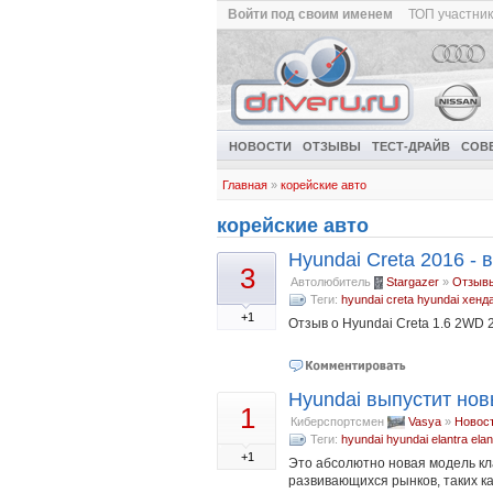
Войти под своим именем
ТОП участни
НОВОСТИ
ОТЗЫВЫ
ТЕСТ-ДРАЙВ
СОВ
Главная
»
корейские авто
корейские авто
Hyundai Creta 2016 - 
3
Автолюбитель
Stargazer
»
Отзыв
Теги:
hyundai creta
hyundai
хенд
+1
Отзыв о Hyundai Creta 1.6 2WD 
Hyundai выпустит нов
1
Киберспортсмен
Vasya
»
Новос
Теги:
hyundai
hyundai elantra
elan
+1
Это абсолютно новая модель кла
развивающихся рынков, таких как