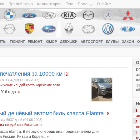
ков
Прямой эфир
Комментарии
Теги
Помощь
О сайте
ЕТЫ
ТЮНИНГ
РЕМОНТ
ЮМОР
ДЕВУШКИ
АВТОСПОРТ
КЛУБЫ
ЗАКОН
О
О
DR
впечатления за 10000 км
[
]
0
ав
пе
ы
»
3354 дня (31.05.2017)
зд
ай
хенде
хендай крета
корейские авто
об
2016 года.
»
Н
1
ый дешёвый автомобиль класса Elantra
[
]
0
ав
ти
»
6637 дней (04.06.2008)
2
tra
хендай
корейские авто
н
сса Elantra. В первую очередь она предназначена для
3
 Россия, Китай и Корея...
»
го