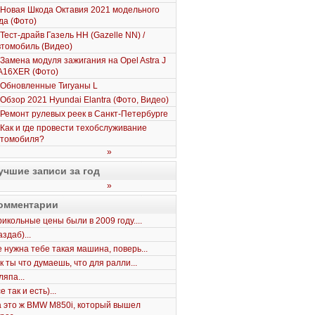
Новая Шкода Октавия 2021 модельного
да (Фото)
Тест-драйв Газель НН (Gazelle NN) /
томобиль (Видео)
Замена модуля зажигания на Opel Astra J
A16XER (Фото)
Обновленные Тигуаны L
Обзор 2021 Hyundai Elantra (Фото, Видео)
Ремонт рулевых реек в Санкт-Петербурге
Как и где провести техобслуживание
втомобиля?
»
учшие записи за год
»
омментарии
икольные цены были в 2009 году....
здаб)...
 нужна тебе такая машина, поверь...
к ты что думаешь, что для ралли...
япа...
е так и есть)...
 это ж BMW M850i, который вышел