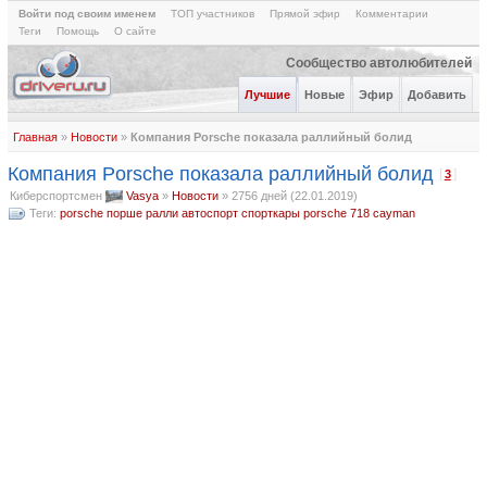
Войти под своим именем
ТОП участников
Прямой эфир
Комментарии
Теги
Помощь
О сайте
Сообщество автолюбителей
Лучшие
Новые
Эфир
Добавить
Главная
»
Новости
»
Компания Porsche показала раллийный болид
Компания Porsche показала раллийный болид
[
]
3
Киберспортсмен
Vasya
»
Новости
»
2756 дней (22.01.2019)
Теги:
porsche
порше
ралли
автоспорт
спорткары
porsche 718 cayman