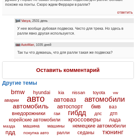
похоже на понты. Скоро ждем Феррари в ралли?
ответить
Vasya
, 2531 день
У нее вообще дубовая подвеска. Чисто для трека. Но здесь в
ралли явно другая используется.
AutoMan
, 1035 дней
Так ты что думаешь, что для ралли такая же подвеска?
Оставить комментарий
Другие темы
bmw
hyundai
toyota
kia
nissan
vw
авто
автомобили
автоваз
аварии
автомобиль
автоспорт
бмв
ваз
гибдд
внедорожники
дтп
гаи
дпс
кроссоверы
лада
корейские автомобили
немецкие автомобили
машина
машины
мазда
тюнинг
пдд
седаны
покупка авто
ралли