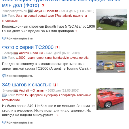
млн дол (Фото)
[
]
3
Киберспортсмен
Vasya
»
Новости
»
5931 день (11.05.2010)
Теги:
бугатти
bugatti
bugatti type 57sc atlantic
раритеты
спорткары
Коллекционный спорткар Bugatti Type 57SC Atlantic 1936
г.в. на днях был продан за 40 млн долларов.
»
Фото с серии TC2000
[
]
1
Блогер
Andreiii
»
Кольцо
»
6420 дней (07.01.2009)
Теги:
tc2000
туринг
спорткары
honda civic
toyota corolla
Предлагаю вашему вниманию посмотреть фотки с
аргентинской серии TC2000 (Argentine Touring Cars).
»
349 шагов к счастью
[
]
1
Блогер
Andreiii
»
Отзывы
»
6653 дня (19.05.2008)
Теги:
ferrari f50
феррари
суперкары
спорткары
гоночные
автомобили
Их было ровно 349. Не больше и не меньше. За ними не
стояли в очередях. Их не покупали «на стапелях». Их
никогда не видели в шоу-румах...
»