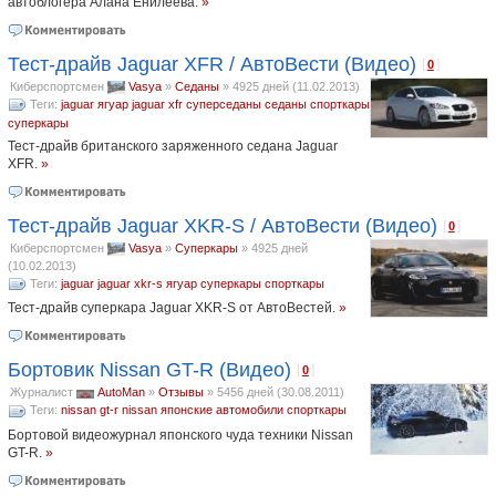
автоблогера Алана Енилеева.
»
Тест-драйв Jaguar XFR / АвтоВести (Видео)
[
]
0
Киберспортсмен
Vasya
»
Седаны
»
4925 дней (11.02.2013)
Теги:
jaguar
ягуар
jaguar xfr
суперседаны
седаны
спорткары
суперкары
Тест-драйв британского заряженного седана Jaguar
XFR.
»
Тест-драйв Jaguar XKR-S / АвтоВести (Видео)
[
]
0
Киберспортсмен
Vasya
»
Суперкары
»
4925 дней
(10.02.2013)
Теги:
jaguar
jaguar xkr-s
ягуар
суперкары
спорткары
Тест-драйв суперкара Jaguar XKR-S от АвтоВестей.
»
Бортовик Nissan GT-R (Видео)
[
]
0
Журналист
AutoMan
»
Отзывы
»
5456 дней (30.08.2011)
Теги:
nissan gt-r
nissan
японские автомобили
спорткары
Бортовой видеожурнал японского чуда техники Nissan
GT-R.
»