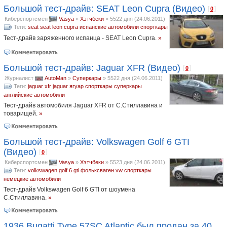
Большой тест-драйв: SEAT Leon Cupra (Видео)
[
]
0
Киберспортсмен
Vasya
»
Хэтчбеки
»
5522 дня (24.06.2011)
Теги:
seat
seat leon cupra
испанские автомобили
спорткары
Тест-драйв заряженного испанца - SEAT Leon Cupra.
»
Большой тест-драйв: Jaguar XFR (Видео)
[
]
0
Журналист
AutoMan
»
Суперкары
»
5522 дня (24.06.2011)
Теги:
jaguar xfr
jaguar
ягуар
спорткары
суперкары
английские автомобили
Тест-драйв автомобиля Jaguar XFR от С.Стиллавина и
товарищей.
»
Большой тест-драйв: Volkswagen Golf 6 GTI
(Видео)
[
]
0
Киберспортсмен
Vasya
»
Хэтчбеки
»
5523 дня (24.06.2011)
Теги:
volkswagen golf 6 gti
фольксваген
vw
спорткары
немецкие автомобили
Тест-драйв Volkswagen Golf 6 GTI от шоумена
С.Стиллавина.
»
1936 Bugatti Type 57SC Atlantic был продан за 40