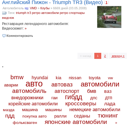
Английский Пижон - Triumph TR3 (Видео)
[
]
1
Автолюбитель
VMD
»
Клубы
»
6669 дней (03.05.2008)
Теги:
triumph tr3
ретро автомобили
ретро
спорткары
вмдсюж
Реставрация легендарного автомобиля:
Видеосюжет:
»
« назад
1
2
вперед »
*
bmw
hyundai
toyota
kia
nissan
vw
авто
автомобили
автоваз
аварии
автомобиль
автоспорт
бмв
ваз
гибдд
внедорожники
дтп
гаи
дпс
кроссоверы
лада
корейские автомобили
немецкие автомобили
машина
машины
мазда
тюнинг
пдд
седаны
покупка авто
ралли
японские автомобили
фольксваген
»