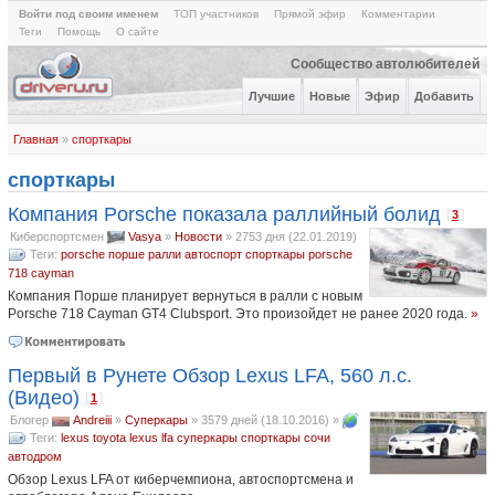
Войти под своим именем
ТОП участников
Прямой эфир
Комментарии
Теги
Помощь
О сайте
Сообщество автолюбителей
Лучшие
Новые
Эфир
Добавить
Главная
»
спорткары
спорткары
Компания Porsche показала раллийный болид
[
]
3
Киберспортсмен
Vasya
»
Новости
»
2753 дня (22.01.2019)
Теги:
porsche
порше
ралли
автоспорт
спорткары
porsche
718 cayman
Компания Порше планирует вернуться в ралли с новым
Porsche 718 Cayman GT4 Clubsport. Это произойдет не ранее 2020 года.
»
Первый в Рунете Обзор Lexus LFA, 560 л.с.
(Видео)
[
]
1
Блогер
Andreiii
»
Суперкары
»
3579 дней (18.10.2016)
»
Теги:
lexus
toyota
lexus lfa
суперкары
спорткары
сочи
автодром
Обзор Lexus LFA от киберчемпиона, автоспортсмена и