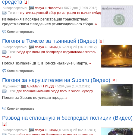
средств
[
]
1
Киберспортсмен
Vasya
»
Новости
»
5072 дня (19.09.2012)
Теги:
птс
утилизационный сбор
регистрация тс
налоги
гибдд
Изменения в порядке регистрации транспортных
средств в связи с введением утилизационного сбора.
»
Погоня в Томске за пьяницей (Видео)
[
]
0
Киберспортсмен
Vasya
»
ГИБДД
»
5259 дней (16.03.2012)
Теги:
гибдд
дпс
полиция
беспредел
нарушители
алкоголь
томск
Погоня экипажей ДПС в Томске накануне 8 марта.
»
Погоня за нарушителем на Subaru (Видео)
[
]
0
Журналист
AutoMan
»
ГИБДД
»
5294 дня (10.02.2012)
Теги:
дпс
полиция
милиция
гибдд
погоня
subaru
субару
Погоня за Subaru по улицам города.
»
Развод на сплошную и беспредел полиции (Видео)
[
]
0
Киберспортсмен
Vasya
»
ГИБДД
»
5455 дней (02.09.2011)
Теги:
гибдд
дпс
полиция
беспредел
встречка
сплошная