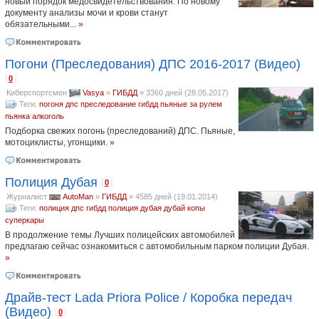
новый порядок медосвидетельствования. По новому
документу анализы мочи и крови станут
обязательными...
»
Погони (Преследования) ДПС 2016-2017 (Видео)
[
]
0
Киберспортсмен
Vasya
»
ГИБДД
»
3360 дней (28.05.2017)
Теги:
погоня
дпс
преследование
гибдд
пьяные за рулем
пьянка
алкоголь
Подборка свежих погонь (преследований) ДПС. Пьяные,
мотоциклисты, угонщики.
»
Полиция Дубая
[
]
0
Журналист
AutoMan
»
ГИБДД
»
4585 дней (19.01.2014)
Теги:
полиция
дпс
гибдд
полиция дубая
дубай
копы
суперкары
В продолжение темы Лучших полицейских автомобилей
предлагаю сейчас ознакомиться с автомобильным парком полиции Дубая.
»
Драйв-тест Lada Priora Police / Коробка передач
(Видео)
[
]
0