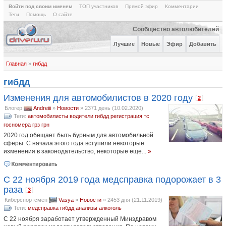
Войти под своим именем
ТОП участников
Прямой эфир
Комментарии
Теги
Помощь
О сайте
Сообщество автолюбителей
Лучшие
Новые
Эфир
Добавить
Главная
»
гибдд
гибдд
Изменения для автомобилистов в 2020 году
[
]
2
Блогер
Andreiii
»
Новости
»
2371 день (10.02.2020)
Теги:
автомобилисты
водители
гибдд
регистрация тс
госномера
грз
грн
2020 год обещает быть бурным для автомобильной
сферы. С начала этого года вступили некоторые
изменения в законодательство, некоторые еще...
»
С 22 ноября 2019 года медсправка подорожает в 3
раза
[
]
3
Киберспортсмен
Vasya
»
Новости
»
2453 дня (21.11.2019)
Теги:
медсправка
гибдд
анализы
алкоголь
С 22 ноября заработает утвержденный Минздравом