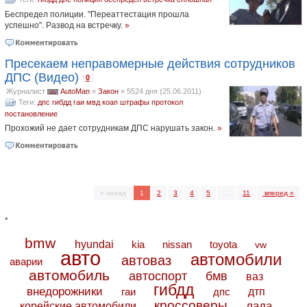
Беспредел полиции. "Переаттестация прошла
успешно". Развод на встречку.
»
Пресекаем неправомерные действия сотрудников
ДПС (Видео)
[
]
0
Журналист
AutoMan
»
Закон
»
5524 дня (25.06.2011)
Теги:
дпс
гибдд
гаи
мвд
коап
штрафы
протокол
постановление
Прохожий не дает сотрудникам ДПС нарушать закон.
»
« назад
1
2
3
4
5
...
11
вперед »
*
bmw
hyundai
toyota
kia
nissan
vw
авто
автомобили
автоваз
аварии
автомобиль
автоспорт
бмв
ваз
гибдд
внедорожники
дтп
гаи
дпс
кроссоверы
лада
корейские автомобили