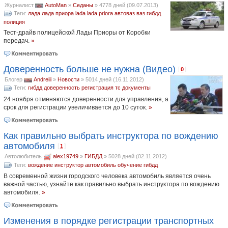
Журналист
AutoMan
»
Седаны
»
4778 дней (09.07.2013)
Теги:
лада
лада приора
lada
lada priora
автоваз
ваз
гибдд
полиция
Тест-драйв полицейской Лады Приоры от Коробки
передач.
»
Доверенность больше не нужна (Видео)
[
]
0
Блогер
Andreiii
»
Новости
»
5014 дней (16.11.2012)
Теги:
гибдд
доверенность
регистрация тс
документы
24 ноября отменяются доверенности для управления, а
срок для регистрации увеличивается до 10 суток.
»
Как правильно выбрать инструктора по вождению
автомобиля
[
]
1
Автолюбитель
alex19749
»
ГИБДД
»
5028 дней (02.11.2012)
Теги:
вождение
инструктор
автомобиль
обучение
гибдд
В современной жизни городского человека автомобиль является очень
важной частью, узнайте как правильно выбрать инструктора по вождению
автомобиля.
»
Изменения в порядке регистрации транспортных