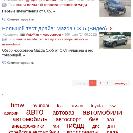
Теги:
mazda
mazda cx5
японские автомобили
мазда
Первые впечатления от CX5.
»
Большой тест-драйв: Mazda CX-5 (Видео)
[
]
0
Журналист
AutoMan
»
Кроссоверы
»
5064 дня (24.09.2012)
Теги:
mazda
mazda cx-5
мазда
кроссоверы
японские
автомобили
Обзор кроссовера Mazda CX-5 от С.Стиллавина и его
товарищей.
»
« назад
1
2
3
вперед »
*
bmw
hyundai
toyota
kia
nissan
vw
авто
автомобили
автоваз
аварии
автомобиль
автоспорт
бмв
ваз
гибдд
внедорожники
дтп
гаи
дпс
кроссоверы
лада
корейские автомобили