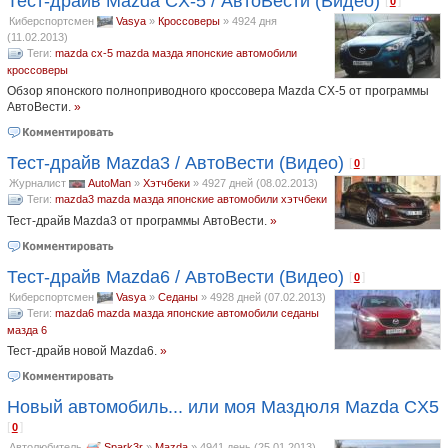
Тест-драйв Mazda CX-5 / АвтоВести (Видео)
[
]
0
Киберспортсмен
Vasya
»
Кроссоверы
»
4924 дня
(11.02.2013)
Теги:
mazda cx-5
mazda
мазда
японские автомобили
кроссоверы
Обзор японского полноприводного кроссовера Mazda CX-5 от программы
АвтоВести.
»
Тест-драйв Mazda3 / АвтоВести (Видео)
[
]
0
Журналист
AutoMan
»
Хэтчбеки
»
4927 дней (08.02.2013)
Теги:
mazda3
mazda
мазда
японские автомобили
хэтчбеки
Тест-драйв Mazda3 от программы АвтоВести.
»
Тест-драйв Mazda6 / АвтоВести (Видео)
[
]
0
Киберспортсмен
Vasya
»
Седаны
»
4928 дней (07.02.2013)
Теги:
mazda6
mazda
мазда
японские автомобили
седаны
мазда 6
Тест-драйв новой Mazda6.
»
Новый автомобиль... или моя Маздюля Mazda CX5
[
]
0
Автолюбитель
Spark3r
»
Mazda
»
4941 день (25.01.2013)