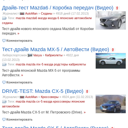
Драйв-тест Mazda6 / Коробка передач (Видео)
[
]
0
Журналист
AutoMan
»
Седаны
»
4918 дней (17.02.2013)
Теги:
mazda
mazda6
мазда
мазда 6
японские автомобили
седаны
Тест-драйв нового японского седана Mazda6 от Коробки
передач.
»
Тест-драйв Mazda MX-5 / АвтоВести (Видео)
[
]
0
Киберспортсмен
Vasya
»
Кабриолеты
»
4922 дня
(13.02.2013)
Теги:
mazda
mazda mx-5
мазда
родстеры
кабриолеты
Тест-драйв японской Mazda MX-5 от программы
АвтоВести.
»
DRIVE-TEST: Mazda CX-5 (Видео)
[
]
0
Журналист
AutoMan
»
Кроссоверы
»
4924 дня (11.02.2013)
Теги:
mazda
mazda cx-5
мазда
кроссоверы
японские
автомобили
Тест-драйв Mazda CX-5 от М. Петровского (Drive).
»