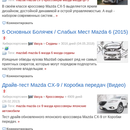
Теги:
mazda
mazda cx-5
кроссоверы
мазда
мазда цх-5
В своём классе кроссовер Mazda CX-5 выделяется ярким
дизайном, достойной динамикой и острой управляемостью. А ещё -
набором современных систем...
»
5 Основных Болячек / Слабых Мест Mazda 6 (2015)
[
]
0
Киберспортсмен
Vasya
»
Седаны
»
3016 дней (04.05.2018)
»
Теги:
mazda6
mazda 6
мазда 6
мазда
седаны
Изящные обводы кузова Mazda6 скрывают ряд не самых
приятных секретов, которые могут порядком подпортить
настроение владельцам.
»
Драйв-тест Mazda CX-9 / Коробка передач (Видео)
[
]
0
Киберспортсмен
Vasya
»
Кроссоверы
»
4909 дней
(26.02.2013)
Теги:
mazda
mazda cx-9
мазда
кроссоверы
японские
автомобили
Тест-драйв обновленного японского кроссовера Mazda CX-9 от Коробки
передач.
»