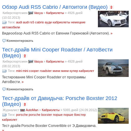
Обзор Audi RS5 Cabrio / Автоитоги (Видео)
[
]
0
Киберспортсмен
Vasya
»
Кабриолеты
»
4926 дней
(10.02.2013)
Теги:
audi
audi rs5 cabrio
ауди
кабриолеты
немецкие
автомобили
Видеообзор Audi RS5 Cabrio от Евгении Горюновой (Автоитоги).
»
Тест-драйв Mini Cooper Roadster / АвтоВести
(Видео)
[
]
0
Киберспортсмен
Vasya
»
Кабриолеты
»
4928 дней
(08.02.2013)
Теги:
mini
mini cooper roadster
мини
мини купер кабриолет
Тестирование Mini Cooper Roadster от программы
АвтоВести.
»
Тест-драйв от Давидыча: Porsche Boxster 2012
(Видео)
[
]
0
Журналист
AutoMan
»
Кабриолеты
»
5065 дней (24.09.2012)
Теги:
porsche
porsche boxster
порше
порше бокстер
кабриолет
Тест-драйв Porsche Boxster Convertible от Э.Давидовича.
»