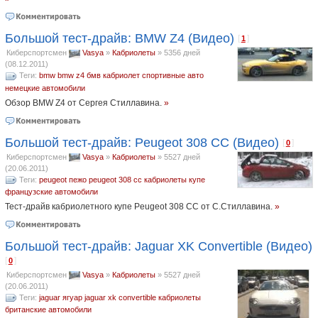
Большой тест-драйв: BMW Z4 (Видео)
[
]
1
Киберспортсмен
Vasya
»
Кабриолеты
»
5356 дней
(08.12.2011)
Теги:
bmw
bmw z4
бмв
кабриолет
спортивные авто
немецкие автомобили
Обзор BMW Z4 от Сергея Стиллавина.
»
Большой тест-драйв: Peugeot 308 CC (Видео)
[
]
0
Киберспортсмен
Vasya
»
Кабриолеты
»
5527 дней
(20.06.2011)
Теги:
peugeot
пежо
peugeot 308 cc
кабриолеты
купе
французские автомобили
Тест-драйв кабриолетного купе Peugeot 308 CC от С.Стиллавина.
»
Большой тест-драйв: Jaguar XK Convertible (Видео)
[
]
0
Киберспортсмен
Vasya
»
Кабриолеты
»
5527 дней
(20.06.2011)
Теги:
jaguar
ягуар
jaguar xk convertible
кабриолеты
британские автомобили