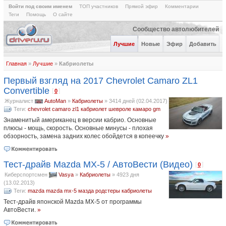
Войти под своим именем
ТОП участников
Прямой эфир
Комментарии
Теги
Помощь
О сайте
Сообщество автолюбителей
Лучшие
Новые
Эфир
Добавить
Главная
»
Лучшие
»
Кабриолеты
Первый взгляд на 2017 Chevrolet Camaro ZL1
Кабриолеты:
Новые
|
Лучшие за день
|
За неделю
|
За месяц
|
За год
|
За всё
Convertible
время
|
По просмотрам
[
]
0
Журналист
AutoMan
»
Кабриолеты
»
3414 дней (02.04.2017)
Теги:
chevrolet camaro zl1
кабриолет
шевроле камаро
gm
Знаменитый американец в версии кабрио. Основные
плюсы - мощь, скорость. Основные минусы - плохая
обзорность, замена задних колес обойдется в копеечку
»
Тест-драйв Mazda MX-5 / АвтоВести (Видео)
[
]
0
Киберспортсмен
Vasya
»
Кабриолеты
»
4923 дня
(13.02.2013)
Теги:
mazda
mazda mx-5
мазда
родстеры
кабриолеты
Тест-драйв японской Mazda MX-5 от программы
АвтоВести.
»