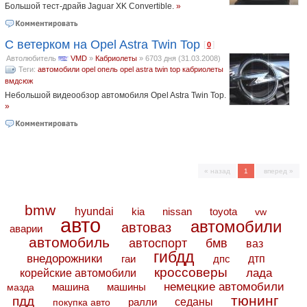
Большой тест-драйв Jaguar XK Convertible.
»
С ветерком на Opel Astra Twin Top
[
]
0
Автолюбитель
VMD
»
Кабриолеты
»
6703 дня (31.03.2008)
Теги:
автомобили opel
опель
opel astra twin top
кабриолеты
вмдсюж
Небольшой видеообзор автомобиля Opel Astra Twin Top.
»
« назад
1
вперед »
bmw
hyundai
toyota
kia
nissan
vw
авто
автомобили
автоваз
аварии
автомобиль
автоспорт
бмв
ваз
гибдд
внедорожники
дтп
гаи
дпс
кроссоверы
лада
корейские автомобили
немецкие автомобили
машина
машины
мазда
тюнинг
пдд
седаны
покупка авто
ралли