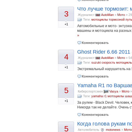
Что лучше тормозит: 
3
Журналист
AutoMan
»
Мото
»
29
Теги:
мотоциклы
тормозной пут
+1
Автомобильные и мото- энтузи
машины и мотоцикла на разных с
»
Ghost Rider 6.66 201
4
Журналист
AutoMan
»
Мото
»
54
Теги:
suzuki
скорость
мотоцикл
+1
Экстремальный нарушитель на 
Yamaha R1 по Варшав
5
Киберспортсмен
Vasya
»
Мото
Теги:
yamaha r1
мотоциклы
шаш
+1
За рулем - Black Devil. Человек
Никогда так не делайте. Очень 
Когда голова рукам п
5
Автолюбитель
motonews
»
Мото