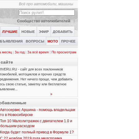
Всё про автомобили, машины
Сообщество автолюбителей
ЛУЧШИЕ
НОВЫЕ
ЭФИР
ДОБАВИТЬ
БЪЯВЛЕНИЯ
ВОПРОСЫ
МОТО
ПРОЧЕЕ
а месяц
|
За год
|
За всё время
|
По просмотрам
 сайте
IVERU.RU - сайт для всех поклонников
томобилей, мотоциклов и прочих средств
редвижения. Нет ничего проще, чем добавить
есь свою статью, заметку или бесплатное
ъявление...
»
обавленные
Автосервис Аршина - помощь владельцам
то в Новосибирске
Топ 10 Малолитражек с двигателем 1.0 и
ебольшим расходом
Когда будет полный привод в Формуле 1?
С 22 ноября 2019 года медсправка