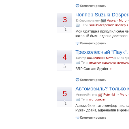
Чоппер Suzuki Despe
3
Киберспортсмен
Vasya
»
Мото
Теги:
suzuki desperado
чопперы
+1
Мой братишка прикупил себе че
который был недавно доставлен
Трехколёсный "Паук"
4
Блогер
Andreiii
»
Мото
»
6674 дня
Теги:
вмдсюж
трициклы
мотоци
+1
BRP Can-am Spyder.
»
Автомобиль? Только 
5
Автолюбитель
Potemkin
»
Мото
Теги:
мотоциклы
+1
Автомобили...это комфорт, поль
нужен драйв, адреналин в кров