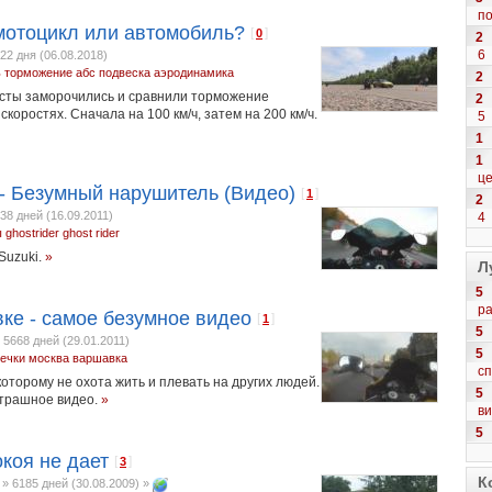
по
мотоцикл или автомобиль?
[
]
0
2
6
22 дня (06.08.2018)
ь
торможение
абс
подвеска
аэродинамика
2
асты заморочились и сравнили торможение
2
коростях. Сначала на 100 км/ч, затем на 200 км/ч.
5
1
1
це
1 - Безумный нарушитель (Видео)
[
]
1
2
38 дней (16.09.2011)
4
ы
ghostrider
ghost rider
Suzuki.
»
Л
5
р
ке - самое безумное видео
[
]
1
5
»
5668 дней (29.01.2011)
5
ечки
москва
варшавка
с
, которому не охота жить и плевать на других людей.
5
страшное видео.
»
в
5
окоя не дает
[
]
3
К
»
6185 дней (30.08.2009)
»