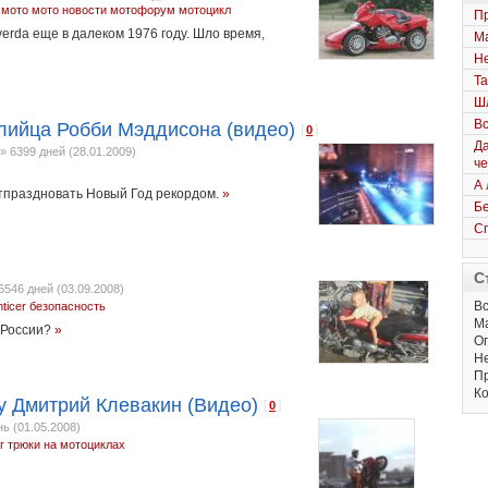
 мото
мото новости
мотофорум
мотоцикл
Пр
erda еще в далеком 1976 году. Шло время,
Ма
Не
Та
Шл
Вс
лийца Робби Мэддисона (видео)
[
]
0
Да
»
6399 дней (28.01.2009)
че
А 
тпраздновать Новый Год рекордом.
»
Бе
Сп
С
6546 дней (03.09.2008)
Вс
ticer
безопасность
М
в России?
»
Оп
Не
Пр
Ко
by Дмитрий Клевакин (Видео)
[
]
0
нь (01.05.2008)
г
трюки на мотоциклах