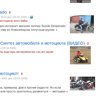
rado
[
]
0
»
6674 дня (28.04.2008)
»
мотоциклы
мото
байки
рез интернет-магазин чоппер Suzuki Desperado,
 ему из Новосибирска попутным грузом.
»
. Синтез автомобиля и мотоцикла (ВИДЕО)
[
]
3
 (28.04.2008)
клы
родстеры
автомобили
brp can-am spyder
мотоцикл!
[
]
4
»
6682 дня (20.04.2008)
за, приманка, дом и прочие радости. Но если
и или просто захотелось развеяться — мотоцикл
»