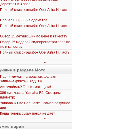
дорожает в 3 раза
Полный список ошибок Opel Astra H, часть
Пробег 188,888 на одометре
Полный список ошибок Opel Astra H, часть
Обзор 15 летних шин по цене и качеству
Обзор 15 моделей видеорегистраторов по
не и качеству
Полный список ошибок Opel Astra H, часть
»
учшие в разделе Мото
Парни кружат на моцыках, делают
азличные финты (ВИДЕО)
Автомобиль? Только мотоцикл!
306 км в час на Yamaha R1. Смотрим
пидометр)
Yamaha R1 по Варшавке - самое безумное
идео
Когда голова рукам покоя не дает
»
омментарии