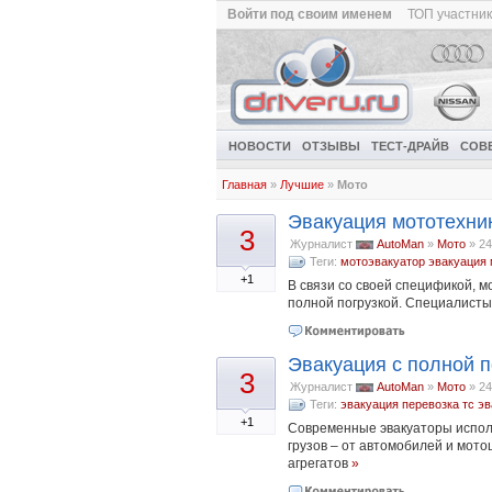
Войти под своим именем
ТОП участни
НОВОСТИ
ОТЗЫВЫ
ТЕСТ-ДРАЙВ
СОВ
Главная
»
Лучшие
»
Мото
Эвакуация мототехник
3
Журналист
AutoMan
»
Мото
»
24
Теги:
мотоэвакуатор
эвакуация 
+1
В связи со своей спецификой, м
полной погрузкой. Специалисты 
Эвакуация с полной п
3
Журналист
AutoMan
»
Мото
»
24
Теги:
эвакуация
перевозка тс
эв
+1
Современные эвакуаторы испол
грузов – от автомобилей и мото
агрегатов
»