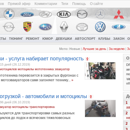
ков
Прямой эфир
Комментарии
Теги
Помощь
О сайте
ЕТЫ
ТЮНИНГ
РЕМОНТ
ЮМОР
ДЕВУШКИ
АВТОСПОРТ
КЛУБЫ
ЗАКОН
О
Мото:
Новые
|
Лучшие за день
|
За неделю
|
З
и - услуга набирает популярность
О
[
]
0
15 дней (26.12.2019)
DR
мотоциклов
мотоциклы
мототехника
эвакуатор
ав
пе
ототехника перевозится в закрытых фургонах с
зд
мотоэвакуаторов сами загоняют технику...
»
об
огрузкой - автомобили и мотоциклы
Д
[
]
0
96 дней (06.10.2019)
1
акуатор
мотоциклы
транспортировка
ав
2
ьзуются для транспортировки самых разных
н
циклов до лодок и всяческих тяжеловесных
2
3