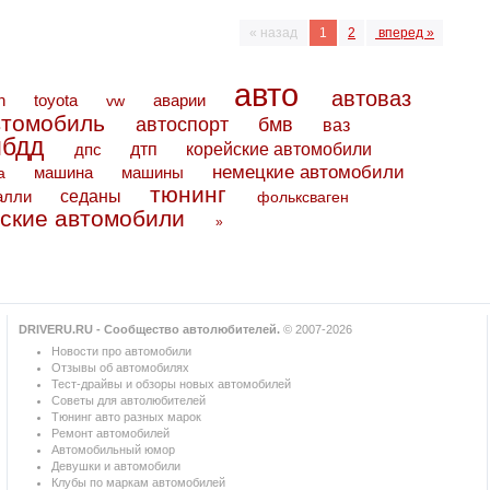
« назад
1
2
вперед »
авто
автоваз
toyota
аварии
n
vw
втомобиль
автоспорт
бмв
ваз
ибдд
дтп
дпс
корейские автомобили
немецкие автомобили
машина
машины
а
тюнинг
седаны
алли
фольксваген
ские автомобили
»
DRIVERU.RU - Сообщество автолюбителей.
© 2007-2026
Новости про автомобили
Отзывы об автомобилях
Тест-драйвы и обзоры новых автомобилей
Советы для автолюбителей
Тюнинг авто разных марок
Ремонт автомобилей
Автомобильный юмор
Девушки и автомобили
Клубы по маркам автомобилей