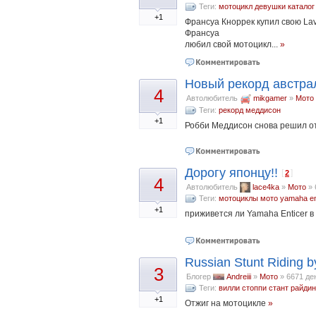
Теги:
мотоцикл девушки
каталог
+1
Франсуа Кноррек купил свою Lav
Франсуа
любил свой мотоцикл...
»
Новый рекорд австра
4
Автолюбитель
mikgamer
»
Мото
Теги:
рекорд
меддисон
+1
Робби Меддисон снова решил о
Дорогу японцу!!
[
]
2
4
Автолюбитель
lace4ka
»
Мото
»
Теги:
мотоциклы
мото
yamaha en
+1
приживется ли Yamaha Enticer 
Russian Stunt Riding 
3
Блогер
Andreiii
»
Мото
»
6671 де
Теги:
вилли
стоппи
стант райдин
+1
Отжиг на мотоцикле
»