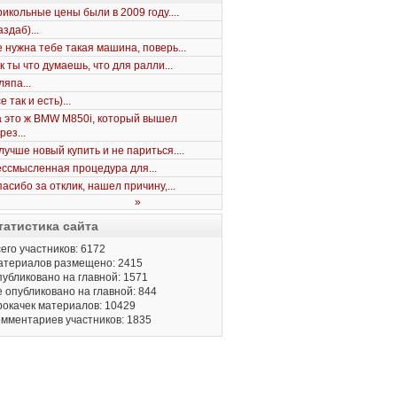
икольные цены были в 2009 году....
здаб)...
 нужна тебе такая машина, поверь...
к ты что думаешь, что для ралли...
япа...
е так и есть)...
 это ж BMW M850i, который вышел
рез...
лучше новый купить и не париться....
ссмысленная процедура для...
асибо за отклик, нашел причину,...
»
татистика сайта
его участников: 6172
атериалов размещено: 2415
убликовано на главной: 1571
 опубликовано на главной: 844
окачек материалов: 10429
мментариев участников: 1835