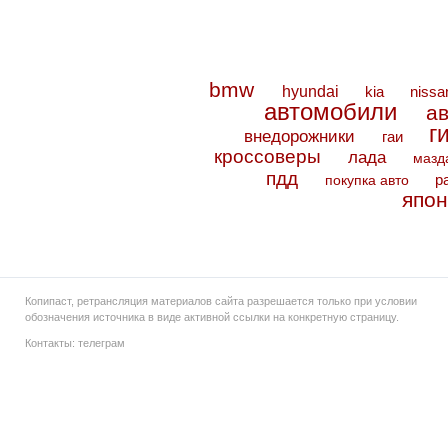
bmw
hyundai
kia
nissa
автомобили
а
г
внедорожники
гаи
кроссоверы
лада
мазд
пдд
покупка авто
р
япон
Копипаст, ретрансляция материалов сайта разрешается только при условии
обозначения источника в виде активной ссылки на конкретную страницу.
Контакты:
телеграм