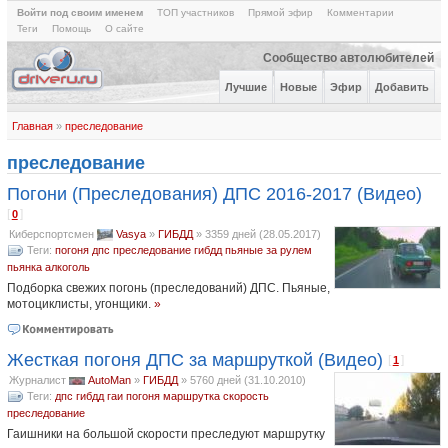
Войти под своим именем
ТОП участников
Прямой эфир
Комментарии
Теги
Помощь
О сайте
Сообщество автолюбителей
Лучшие
Новые
Эфир
Добавить
Главная
»
преследование
преследование
Погони (Преследования) ДПС 2016-2017 (Видео)
[
]
0
Киберспортсмен
Vasya
»
ГИБДД
»
3359 дней (28.05.2017)
Теги:
погоня
дпс
преследование
гибдд
пьяные за рулем
пьянка
алкоголь
Подборка свежих погонь (преследований) ДПС. Пьяные,
мотоциклисты, угонщики.
»
Жесткая погоня ДПС за маршруткой (Видео)
[
]
1
Журналист
AutoMan
»
ГИБДД
»
5760 дней (31.10.2010)
Теги:
дпс
гибдд
гаи
погоня
маршрутка
скорость
преследование
Гаишники на большой скорости преследуют маршрутку