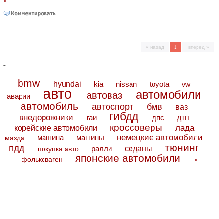
»
« назад
1
вперед »
*
bmw
hyundai
toyota
kia
nissan
vw
авто
автомобили
автоваз
аварии
автомобиль
автоспорт
бмв
ваз
гибдд
внедорожники
дтп
гаи
дпс
кроссоверы
лада
корейские автомобили
немецкие автомобили
машина
машины
мазда
тюнинг
пдд
седаны
покупка авто
ралли
японские автомобили
фольксваген
»