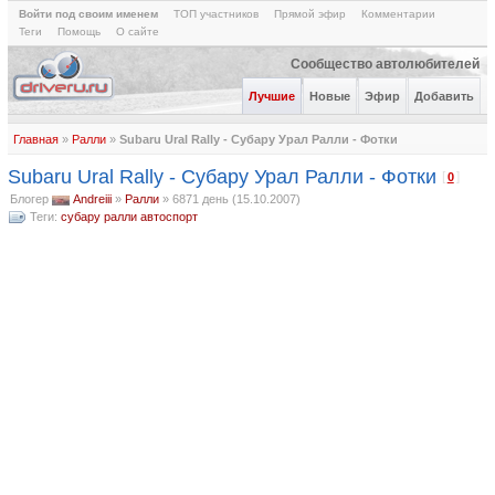
Войти под своим именем
ТОП участников
Прямой эфир
Комментарии
Теги
Помощь
О сайте
Сообщество автолюбителей
Лучшие
Новые
Эфир
Добавить
Главная
»
Ралли
»
Subaru Ural Rally - Субару Урал Ралли - Фотки
Subaru Ural Rally - Субару Урал Ралли - Фотки
[
]
0
Блогер
Andreiii
»
Ралли
»
6871 день (15.10.2007)
Теги:
субару
ралли
автоспорт