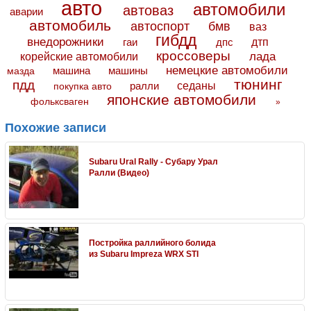
авто
автомобили
автоваз
аварии
автомобиль
автоспорт
бмв
ваз
гибдд
внедорожники
дтп
гаи
дпс
кроссоверы
лада
корейские автомобили
немецкие автомобили
машина
машины
мазда
тюнинг
пдд
седаны
покупка авто
ралли
японские автомобили
фольксваген
»
Похожие записи
Subaru Ural Rally - Субару Урал
Ралли (Видео)
Постройка раллийного болида
из Subaru Impreza WRX STI