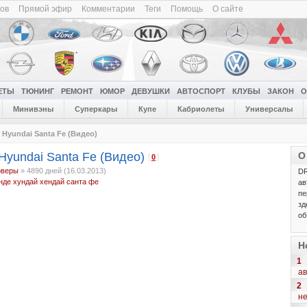
ков
Прямой эфир
Комментарии
Теги
Помощь
О сайте
ЕТЫ
ТЮНИНГ
РЕМОНТ
ЮМОР
ДЕВУШКИ
АВТОСПОРТ
КЛУБЫ
ЗАКОН
О
Минивэны
Суперкары
Купе
Кабриолеты
Универсалы
Hyundai Santa Fe (Видео)
Hyundai Santa Fe (Видео)
О
[
]
0
оверы
»
4890 дней (16.03.2013)
DR
нде
хундай
хендай санта фе
ав
пе
зд
об
Н
1
ав
2
н