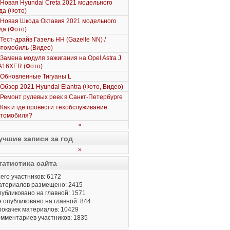
Новая Hyundai Creta 2021 модельного
да (Фото)
Новая Шкода Октавия 2021 модельного
да (Фото)
Тест-драйв Газель НН (Gazelle NN) /
томобиль (Видео)
Замена модуля зажигания на Opel Astra J
A16XER (Фото)
Обновленные Тигуаны L
Обзор 2021 Hyundai Elantra (Фото, Видео)
Ремонт рулевых реек в Санкт-Петербурге
Как и где провести техобслуживание
втомобиля?
»
учшие записи за год
»
татистика сайта
его участников: 6172
атериалов размещено: 2415
убликовано на главной: 1571
 опубликовано на главной: 844
окачек материалов: 10429
мментариев участников: 1835