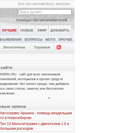
Всё про автомобили, машины
Сообщество автолюбителей
ЛУЧШИЕ
НОВЫЕ
ЭФИР
ДОБАВИТЬ
БЪЯВЛЕНИЯ
ВОПРОСЫ
МОТО
ПРОЧЕЕ
Экологичные
Грузовые
 сайте
IVERU.RU - сайт для всех поклонников
томобилей, мотоциклов и прочих средств
редвижения. Нет ничего проще, чем добавить
есь свою статью, заметку или бесплатное
ъявление...
»
овые записи
Автосервис Аршина - помощь владельцам
то в Новосибирске
Топ 10 Малолитражек с двигателем 1.0 и
ебольшим расходом