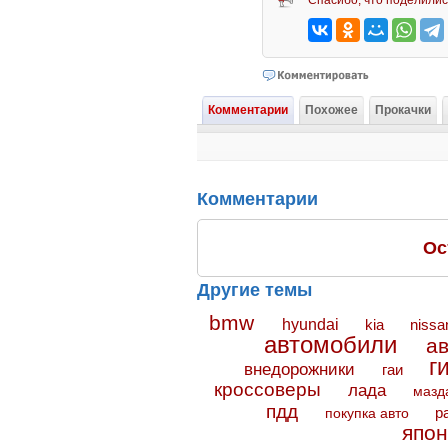
Спасибо, что поделилис
Комментарии
Похожее
Прокачки
Комментарии
Ос
Другие темы
bmw
hyundai
kia
nissa
автомобили
а
г
внедорожники
гаи
кроссоверы
лада
мазд
пдд
покупка авто
р
япон