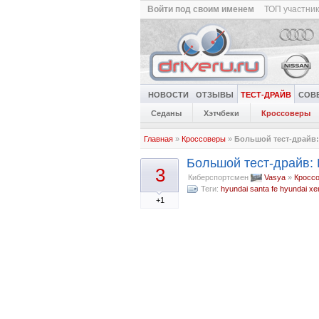
Войти под своим именем
ТОП участни
НОВОСТИ
ОТЗЫВЫ
ТЕСТ-ДРАЙВ
СОВ
Седаны
Хэтчбеки
Кроссоверы
Главная
»
Кроссоверы
»
Большой тест-драйв: 
Большой тест-драйв: 
3
Киберспортсмен
Vasya
»
Кросс
Теги:
hyundai santa fe
hyundai
хе
+1