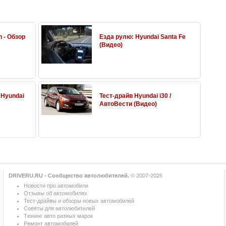
 - Обзор
Езда рулю: Hyundai Santa Fe
(Видео)
 Hyundai
Тест-драйв Hyundai i30 /
АвтоВести (Видео)
DRIVERU.RU - Сообщество автолюбителей.
© 2007-2026
Новости про автомобили
Отзывы об автомобилях
Тест-драйвы и обзоры новых автомобилей
Советы для автолюбителей
Тюнинг авто разных марок
Ремонт автомобилей