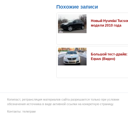
Похожие записи
Новый Hyundai Tucson
модели 2010 года
Большой тест-драйв:
Equus (Видео)
Копипаст, ретрансляция материалов сайта разрешается только при условии
обозначения источника в виде активной ссылки на конкретную страницу.
Контакты:
телеграм