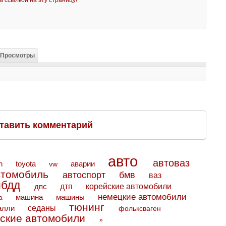
ь ссылкой на эту страницу!
Просмотры
тавить комментарий
авто
автоваз
toyota
аварии
n
vw
втомобиль
автоспорт
бмв
ваз
ибдд
дтп
дпс
корейские автомобили
немецкие автомобили
машина
машины
а
тюнинг
седаны
алли
фольксваген
ские автомобили
»