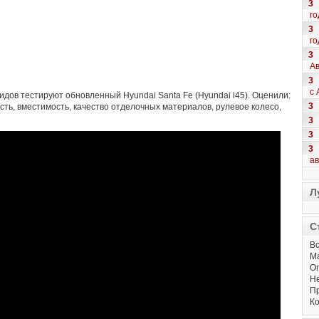
3
го
3
го
3
Ав
3
с 
дов тестируют обновленный Hyundai Santa Fe (Hyundai i45). Оценили:
3
сть, вместимость, качество отделочных материалов, рулевое колесо,
3
3
3
а
Л
С
Вс
М
Оп
Не
Пр
Ко