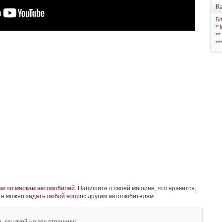
К
Бл
*
**
**
ам по маркам автомобилей
. Напишите о своей машине, что нравится,
йте можно
задать любой вопрос
другим автолюбителям.