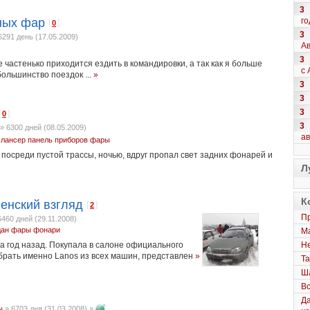
3
го
ных фар
[
]
0
3
6291 день (17.05.2009)
Ав
3
 частенько приходится ездить в командировки, а так как я больше
с 
большинство поездок ...
»
3
3
3
[
]
0
3
»
6300 дней (08.05.2009)
а
 лансер
панель приборов
фары
 посреди пустой трассы, ночью, вдруг пропал свет задних фонарей и
Л
К
Женский взгляд
[
]
2
Пр
6460 дней (29.11.2008)
дан
фары
фонари
Ма
Не
ла год назад. Покупала в салоне официального
брать именно Lanos из всех машин, представлен
»
Та
Шл
Вс
Да
ы
»
6703 дня (31.03.2008)
»