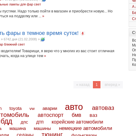
че
льные
лампы для фар
свет
А 
пустяки. Надо только пойти в магазин и приобрести новую... Но
Бе
ться на подделку или ...
»
Сп
ь фары в темное время суток!
С
[
]
4
»
6742 дня (21.02.2008)
»
Вс
ар
ближний свет
М
Оп
 водителям! Товарищи, я верю что у многих из вас стоит отличная
Не
ючать, когда на улице тем
»
Пр
Ко
« назад
1
вперед »
авто
автоваз
toyota
аварии
n
vw
втомобиль
автоспорт
бмв
ваз
ибдд
дтп
дпс
корейские автомобили
немецкие автомобили
машина
машины
а
тюнинг
седаны
алли
фольксваген