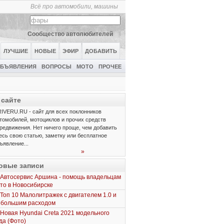
Всё про автомобили, машины
Сообщество автолюбителей
ЛУЧШИЕ
НОВЫЕ
ЭФИР
ДОБАВИТЬ
БЪЯВЛЕНИЯ
ВОПРОСЫ
МОТО
ПРОЧЕЕ
 сайте
IVERU.RU - сайт для всех поклонников
томобилей, мотоциклов и прочих средств
редвижения. Нет ничего проще, чем добавить
есь свою статью, заметку или бесплатное
ъявление...
»
овые записи
Автосервис Аршина - помощь владельцам
то в Новосибирске
Топ 10 Малолитражек с двигателем 1.0 и
ебольшим расходом
Новая Hyundai Creta 2021 модельного
да (Фото)