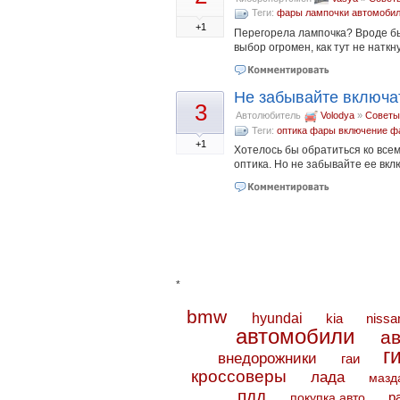
Теги:
фары
лампочки автомоби
+1
Перегорела лампочка? Вроде бы 
выбор огромен, как тут не наткну
Не забывайте включат
3
Автолюбитель
Volodya
»
Советы
Теги:
оптика
фары
включение ф
+1
Хотелось бы обратиться ко всем
оптика. Но не забывайте ее вкл
*
bmw
hyundai
kia
nissa
автомобили
а
г
внедорожники
гаи
кроссоверы
лада
мазд
пдд
покупка авто
р