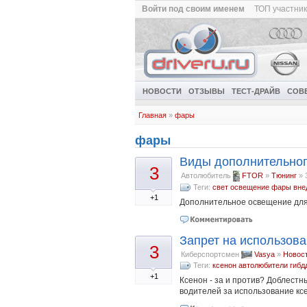
Войти под своим именем
ТОП участни
НОВОСТИ
ОТЗЫВЫ
ТЕСТ-ДРАЙВ
СОВ
Главная
»
фары
фары
Виды дополнительног
3
Автолюбитель
FTOR
»
Тюнинг
»
Теги:
свет
освещение
фары
вне
+1
Дополнительное освещение для
Запрет на использова
3
Киберспортсмен
Vasya
»
Новос
Теги:
ксенон
автолюбители
гибд
+1
Ксенон - за и против? Доблест
водителей за использование к