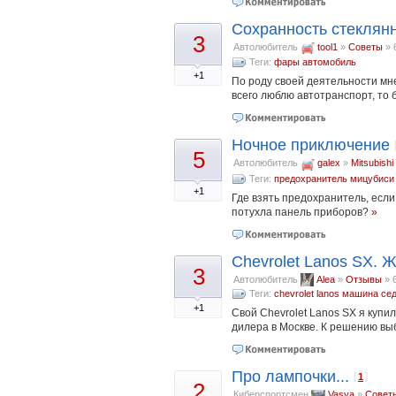
Сохранность стеклян
3
Автолюбитель
tool1
»
Советы
»
Теги:
фары
автомобиль
+1
По роду своей деятельности мне
всего люблю автотранспорт, то 
Ночное приключение
5
Автолюбитель
galex
»
Mitsubishi
Теги:
предохранитель
мицубиси
+1
Где взять предохранитель, если
потухла панель приборов?
»
Chevrolet Lanos SX. 
3
Автолюбитель
Alea
»
Отзывы
»
Теги:
chevrolet lanos
машина
се
+1
Свой Chevrolet Lanos SX я купи
дилера в Москве. К решению вы
Про лампочки...
[
]
1
2
Киберспортсмен
Vasya
»
Совет