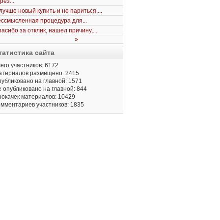
рез...
лучше новый купить и не париться....
ссмысленная процедура для...
асибо за отклик, нашел причину,...
»
татистика сайта
его участников: 6172
атериалов размещено: 2415
убликовано на главной: 1571
 опубликовано на главной: 844
окачек материалов: 10429
мментариев участников: 1835