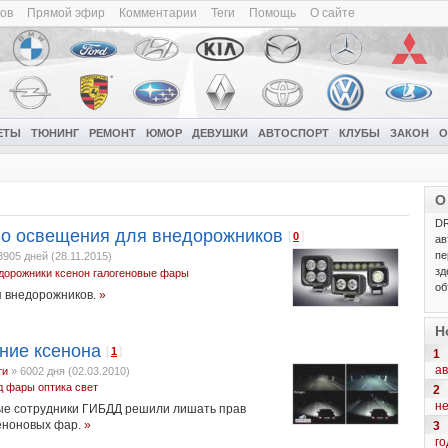
ков
Прямой эфир
Комментарии
Теги
Помощь
О сайте
ЕТЫ
ТЮНИНГ
РЕМОНТ
ЮМОР
ДЕВУШКИ
АВТОСПОРТ
КЛУБЫ
ЗАКОН
О
О
DR
о освещения для внедорожников
[
]
0
ав
пе
3905 дней (28.11.2015)
зд
дорожники
ксенон
галогеновые фары
об
 внедорожников.
»
Н
ние ксенона
[
]
1
1
ав
ти
»
6002 дня (02.03.2010)
д
фары
оптика
свет
2
н
ные сотрудники ГИБДД решили лишать прав
сеноновых фар.
»
3
го