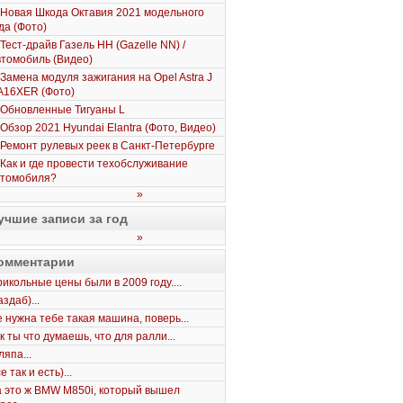
Новая Шкода Октавия 2021 модельного
да (Фото)
Тест-драйв Газель НН (Gazelle NN) /
томобиль (Видео)
Замена модуля зажигания на Opel Astra J
A16XER (Фото)
Обновленные Тигуаны L
Обзор 2021 Hyundai Elantra (Фото, Видео)
Ремонт рулевых реек в Санкт-Петербурге
Как и где провести техобслуживание
втомобиля?
»
учшие записи за год
»
омментарии
икольные цены были в 2009 году....
здаб)...
 нужна тебе такая машина, поверь...
к ты что думаешь, что для ралли...
япа...
е так и есть)...
 это ж BMW M850i, который вышел