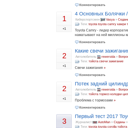
4 Основных Болячки /
1
Киберспортсмен
Vasya
»
Седан
Теги:
toyota
toyota camry
камри
+1
Toyota Camry - лидер корпорати
наматывают на ней миллионы ки
Какие свечи зажигани
2
Автолюбитель
rewersida
»
Вопро
Теги:
тойота
свечи
зажигание
+1
Свечи зажигания
»
Потек задний цилинд
2
Автолюбитель
rewersida
»
Вопро
Теги:
тойота
тормоз
колодки
цил
+1
Проблема с тормозами
»
Первый тест 2017 Toyo
3
Журналист
AutoMan
»
Седаны
Теги:
toyota
toyota corolla
тойота