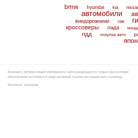
bmw
hyundai
kia
nissa
автомобили
а
г
внедорожники
гаи
кроссоверы
лада
мазд
пдд
покупка авто
р
япон
Копипаст, ретрансляция материалов сайта разрешается только при условии
обозначения источника в виде активной ссылки на конкретную страницу.
Контакты:
телеграм