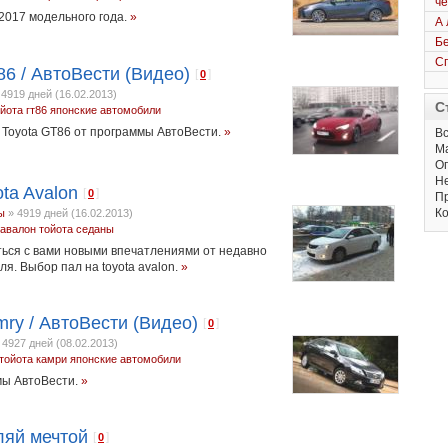
че
2017 модельного года.
»
А 
Бе
Сп
86 / АвтоВести (Видео)
[
]
0
»
4919 дней (16.02.2013)
С
йота гт86
японские автомобили
а Toyota GT86 от программы АвтоВести.
»
Вс
М
Оп
Не
ta Avalon
[
]
0
Пр
Ко
ы
»
4919 дней (16.02.2013)
 авалон
тойота
седаны
ться с вами новыми впечатлениями от недавно
я. Выбор пал на toyota avalon.
»
mry / АвтоВести (Видео)
[
]
0
»
4927 дней (08.02.2013)
тойота камри
японские автомобили
мы АвтоВести.
»
ляй мечтой
[
]
0