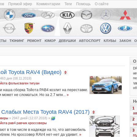
ков
Прямой эфир
Комментарии
Теги
Помощь
О сайте
ЕТЫ
ТЮНИНГ
РЕМОНТ
ЮМОР
ДЕВУШКИ
АВТОСПОРТ
КЛУБЫ
ЗАКОН
О
О
DR
вой Toyota RAV4 (Видео)
[
]
0
ав
пе
463 дня (08.11.2019)
зд
ойота
фольксваген
тигуан
об
ии наша сборка Тойота РАВ4 козлит на переставке.
и может не сломаться. Но за 2.7 млн...
»
Н
1
 Слабых Места Toyota RAV4 (2017)
[
]
0
ав
оверы
»
2947 дней (12.07.2018)
»
2
ойота рав4
равчик
кроссоверы
н
ют в том числе в надежде на то, что автомобиль
3
блем. Но кроссовер RAV4 нет-нет да удивит.
»
го