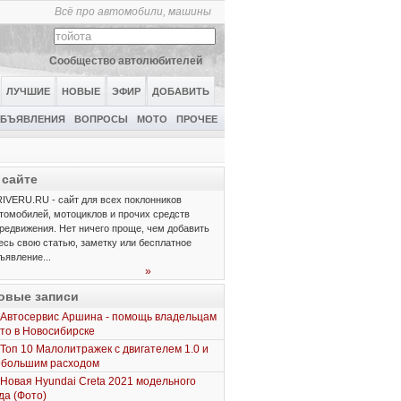
Всё про автомобили, машины
Сообщество автолюбителей
ЛУЧШИЕ
НОВЫЕ
ЭФИР
ДОБАВИТЬ
БЪЯВЛЕНИЯ
ВОПРОСЫ
МОТО
ПРОЧЕЕ
 сайте
IVERU.RU - сайт для всех поклонников
томобилей, мотоциклов и прочих средств
редвижения. Нет ничего проще, чем добавить
есь свою статью, заметку или бесплатное
ъявление...
»
овые записи
Автосервис Аршина - помощь владельцам
то в Новосибирске
Топ 10 Малолитражек с двигателем 1.0 и
ебольшим расходом
Новая Hyundai Creta 2021 модельного
да (Фото)