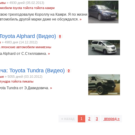
ывы
»
4930 дней (05.02.2013)
омобили
toyota
тойота
тойота камри
свою трехгодовалую Короллу на Камри. Я по жизни
втомобиль другой марки даже не обсуждался.
»
oyota Alphard (Видео)
[
]
0
ы
»
4983 дня (14.12.2012)
а
японские автомобили
минивэны
a Alphard от С.Стиллавина.
»
ча: Toyota Tundra (Видео)
[
]
0
вые
»
5055 дней (03.10.2012)
 тундра
тойота
пикапы
yota Tundra от Э.Давидовича.
»
« назад
1
2
3
вперед »