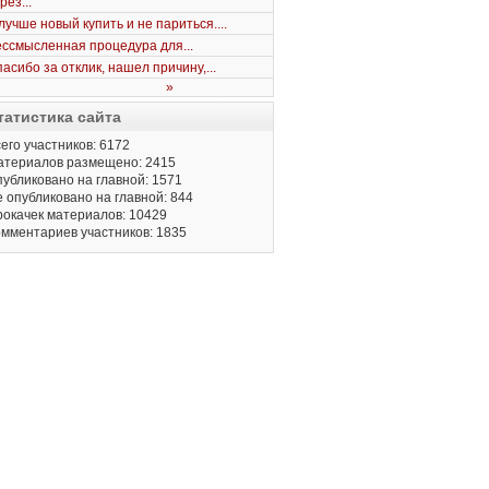
рез...
лучше новый купить и не париться....
ссмысленная процедура для...
асибо за отклик, нашел причину,...
»
татистика сайта
его участников: 6172
атериалов размещено: 2415
убликовано на главной: 1571
 опубликовано на главной: 844
окачек материалов: 10429
мментариев участников: 1835