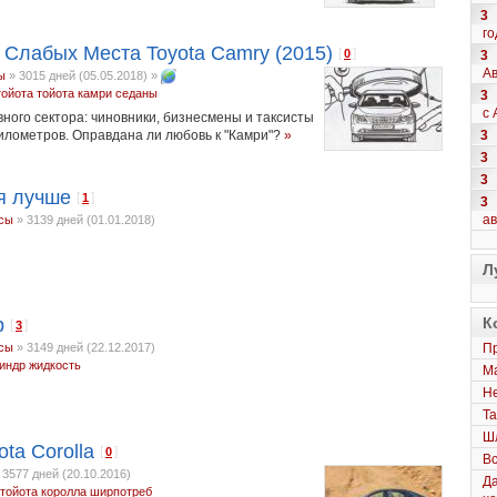
3
го
 Слабых Места Toyota Camry (2015)
[
]
0
3
Ав
ы
»
3015 дней (05.05.2018)
»
тойота
тойота камри
седаны
3
с 
вного сектора: чиновники, бизнесмены и таксисты
3
лометров. Оправдана ли любовь к "Камри"?
»
3
3
я лучше
[
]
1
3
а
сы
»
3139 дней (01.01.2018)
Л
р
К
[
]
3
сы
»
3149 дней (22.12.2017)
Пр
индр
жидкость
Ма
Не
Та
Шл
ta Corolla
[
]
0
Вс
»
3577 дней (20.10.2016)
Да
тойота королла
ширпотреб