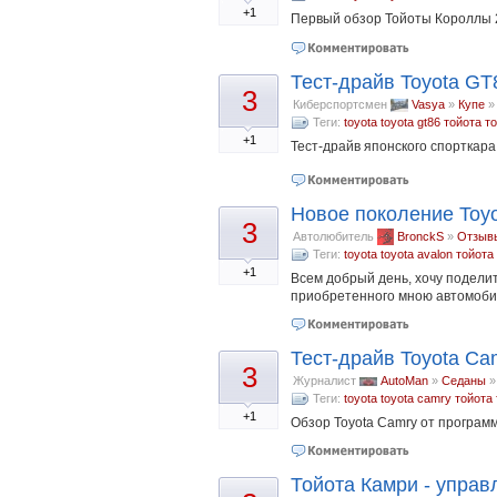
+1
Первый обзор Тойоты Короллы 
Тест-драйв Toyota GT
3
Киберспортсмен
Vasya
»
Купе
Теги:
toyota
toyota gt86
тойота
то
+1
Тест-драйв японского спорткар
Новое поколение Toyo
3
Автолюбитель
BronckS
»
Отзыв
Теги:
toyota
toyota avalon
тойота
+1
Всем добрый день, хочу подели
приобретенного мною автомобил
Тест-драйв Toyota Ca
3
Журналист
AutoMan
»
Седаны
Теги:
toyota
toyota camry
тойота
+1
Обзор Toyota Camry от програм
Тойота Камри - управ