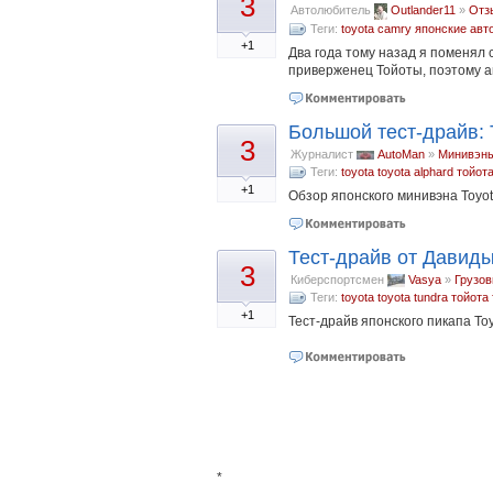
3
Автолюбитель
Outlander11
»
Отз
Теги:
toyota camry
японские авт
+1
Два года тому назад я поменял 
приверженец Тойоты, поэтому а
Большой тест-драйв: T
3
Журналист
AutoMan
»
Минивэн
Теги:
toyota
toyota alphard
тойот
+1
Обзор японского минивэна Toyot
Тест-драйв от Давиды
3
Киберспортсмен
Vasya
»
Грузо
Теги:
toyota
toyota tundra
тойота
+1
Тест-драйв японского пикапа To
*