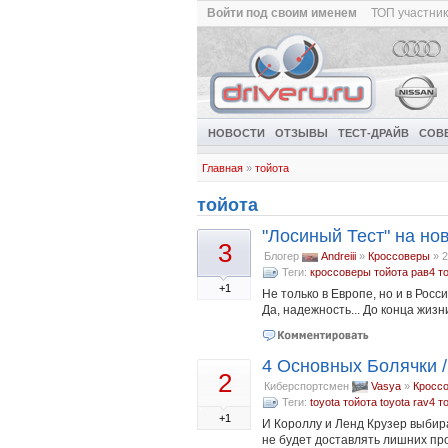
Войти под своим именем
ТОП участни
НОВОСТИ
ОТЗЫВЫ
ТЕСТ-ДРАЙВ
СОВ
Главная
»
тойота
тойота
"Лосиный Тест" на но
3
Блогер
Andreiii
»
Кроссоверы
»
2
Теги:
кроссоверы
тойота рав4
т
+1
Не только в Европе, но и в Росс
Да, надежность... До конца жизн
4 Основных Болячки /
2
Киберспортсмен
Vasya
»
Кросс
Теги:
toyota
тойота
toyota rav4
т
+1
И Короллу и Ленд Крузер выбира
не будет доставлять лишних про