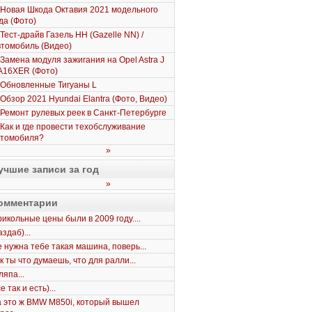
Новая Шкода Октавия 2021 модельного
да (Фото)
Тест-драйв Газель НН (Gazelle NN) /
томобиль (Видео)
Замена модуля зажигания на Opel Astra J
A16XER (Фото)
Обновленные Тигуаны L
Обзор 2021 Hyundai Elantra (Фото, Видео)
Ремонт рулевых реек в Санкт-Петербурге
Как и где провести техобслуживание
втомобиля?
»
учшие записи за год
»
омментарии
икольные цены были в 2009 году....
здаб)...
 нужна тебе такая машина, поверь...
к ты что думаешь, что для ралли...
япа...
е так и есть)...
 это ж BMW M850i, который вышел