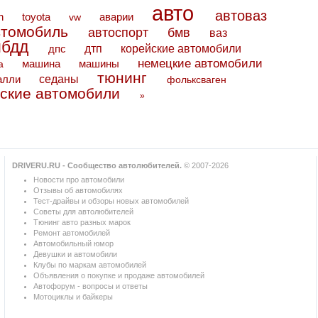
авто
автоваз
toyota
аварии
n
vw
втомобиль
автоспорт
бмв
ваз
ибдд
дтп
дпс
корейские автомобили
немецкие автомобили
машина
машины
а
тюнинг
седаны
алли
фольксваген
ские автомобили
»
DRIVERU.RU - Сообщество автолюбителей.
© 2007-2026
Новости про автомобили
Отзывы об автомобилях
Тест-драйвы и обзоры новых автомобилей
Советы для автолюбителей
Тюнинг авто разных марок
Ремонт автомобилей
Автомобильный юмор
Девушки и автомобили
Клубы по маркам автомобилей
Объявления о покупке и продаже автомобилей
Автофорум - вопросы и ответы
Мотоциклы и байкеры