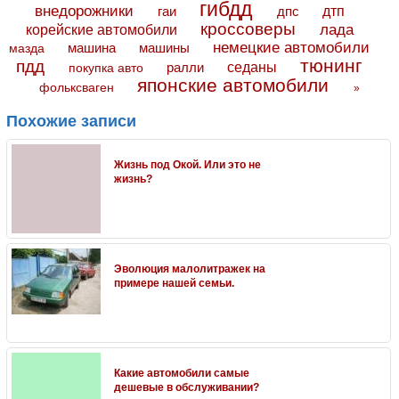
гибдд
внедорожники
дтп
гаи
дпс
кроссоверы
лада
корейские автомобили
немецкие автомобили
машина
машины
мазда
тюнинг
пдд
седаны
покупка авто
ралли
японские автомобили
фольксваген
»
Похожие записи
Жизнь под Окой. Или это не
жизнь?
Эволюция малолитражек на
примере нашей семьи.
Какие автомобили самые
дешевые в обслуживании?