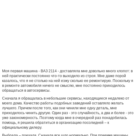
Моя первая машина - ВАЗ 2114 - доставляла мне довольно много хлопот: в
ней практически постоянно что-то выходило из строя. Мне даже порой
казалось, что я не столько на ней езжу сколько ее ремонтирую. Поскольку я
в ремонте автомобиля ничего не смыслю, мне постоянно приходилось
обращаться в автосервисы.
Сначала я обращалась в небольшие сервисы, находящиеся недалеко от
моего дома. Качество работы подобных заведений оставляло желать
лучшего. Причем после того, как они чинили мне одну деталь, мне
приходилось чинить другую. Один раз - это случайность, а два и более - это
уже закономерность. Поэтому когда мне в очередной раз понадобилась
помощь, я решила обратиться в организацию посолидней – к
официальному дилеру.
Выбрала – поехала. Сначала все шло нормально. При приемке машины