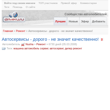
Войти под своим именем
ТОП участников
Прямой эфир
Комментарии
Теги
Помощь
О сайте
Сообщество автолюбителей
Лучшие
Новые
Эфир
Добавить
Главная
»
Ремонт
»
Автосервисы - дорого - не значит качественно!
Автосервисы - дорого - не значит качественно!
[
]
0
Автолюбитель
Nusha
»
Ремонт
»
6730 дней (05.03.2008)
Теги:
машина
автомобиль
сервис
автосервис
дилер
ремонт