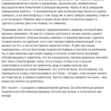
зафиксировали все сколы и царапинки, записали все, внимательно
выслушали мои пожелания и забрали машинку. Через 4 часа ожидания
завершения работы – я занервничала: мне ребенка надо было из садика
забирать, а на мои вопросы о том, когда же я смогу забрать машину, ответа
я не получала. Причем, мне и нужно было всего-то мелочь какую-то
сделать (сейчас уже и не помню, что именно).
Подождав еще часик, я начала терроризировать дядечку, который мою
машину принимал. Он как-то странно суетился и не мог сказать ничего
вразумительного. В конце концов, наконец-то машину выгнали. Сделать
толком ничего не сделали, зато счет предоставили немаленький. А на
вопрос за что, у них естественно нашелся ответ. Я уже настолько
задержалась, что по-быстрому подписала бумаги и поехала за ребенком.
Ну, а уже приехав к детскому садику, я поняла, в чем была проблема:
обходя машину я заметила, что ее поцарапали, причем довольно неслабо.
Вот они и тянули время, зная, что я спешу, чтобы я не стала ее
осматривать и ничего не заметила, ведь в самом начале они
зафиксировали на своих бумажках, что этого не было. Естественно, что
обращаться к ним с претензиями я не стала – поздно, я же уезжая ничего
не осмотрела, а бумаги подписала. Так что смысла никакого не было – все
равно бы ничего не добилась.
Вот так вот – съездила к официальному дилеру. За собственные деньги
подпортила собственную машину. Хотела как лучше, а получилось как
всегда.