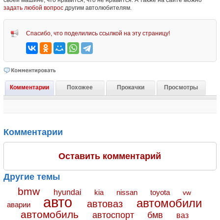
своей машине, что нравится, что не нравится. А также на сайте можно
задать любой вопрос
другим автолюбителям.
Спасибо, что поделились ссылкой на эту страницу!
Комментарии
Похожее
Прокачки
Просмотры
Комментарии
Оставить комментарий
Другие темы
bmw
hyundai
toyota
kia
nissan
vw
авто
автомобили
автоваз
аварии
автомобиль
автоспорт
бмв
ваз