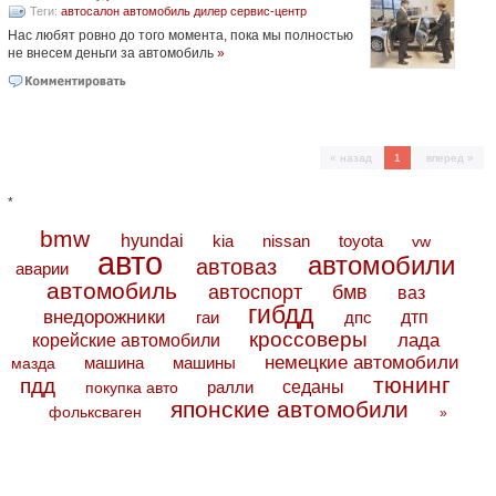
Теги:
автосалон
автомобиль
дилер
сервис-центр
Нас любят ровно до того момента, пока мы полностью
не внесем деньги за автомобиль
»
« назад
1
вперед »
*
bmw
hyundai
toyota
kia
nissan
vw
авто
автомобили
автоваз
аварии
автомобиль
автоспорт
бмв
ваз
гибдд
внедорожники
дтп
гаи
дпс
кроссоверы
лада
корейские автомобили
немецкие автомобили
машина
машины
мазда
тюнинг
пдд
седаны
покупка авто
ралли
японские автомобили
фольксваген
»