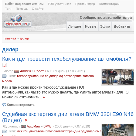
Войти под своим именем
ТОП участников
Прямой эфир
Комментарии
Теги
Помощь
О сайте
Сообщество автолюбителей
Лучшие
Новые
Эфир
Добавить
Главная
»
дилер
дилер
Как и где провести техобслуживание автомобиля?
[
]
0
Блогер
Andreiii
»
Советы
»
1969 дней (17.03.2021)
Теги:
техобслуживание
то
дилер
од
автосервис
замена
масла
Как и где можно пройти техообслуживание (ТО)
автомобиля, как часто это нужно делать, где купить автозапчасти для ТО,
можно ли сэкономить...
»
Судебная экспертиза двигателя BMW 320i E90 N46
(Видео)
[
]
0
Журналист
AutoMan
»
BMW
»
2588 дней (07.07.2019)
Теги:
мск
гбц
двигатель
bmw
балтавтотрейд-м
од
дилер
бмв