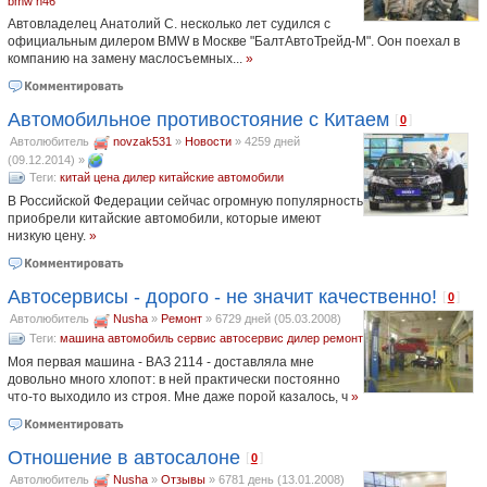
bmw n46
Автовладелец Анатолий С. несколько лет судился с
официальным дилером BMW в Москве "БалтАвтоТрейд-М". Оон поехал в
компанию на замену маслосъемных...
»
Автомобильное противостояние с Китаем
[
]
0
Автолюбитель
novzak531
»
Новости
»
4259 дней
(09.12.2014)
»
Теги:
китай
цена
дилер
китайские автомобили
В Российской Федерации сейчас огромную популярность
приобрели китайские автомобили, которые имеют
низкую цену.
»
Автосервисы - дорого - не значит качественно!
[
]
0
Автолюбитель
Nusha
»
Ремонт
»
6729 дней (05.03.2008)
Теги:
машина
автомобиль
сервис
автосервис
дилер
ремонт
Моя первая машина - ВАЗ 2114 - доставляла мне
довольно много хлопот: в ней практически постоянно
что-то выходило из строя. Мне даже порой казалось, ч
»
Отношение в автосалоне
[
]
0
Автолюбитель
Nusha
»
Отзывы
»
6781 день (13.01.2008)