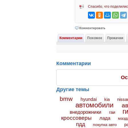
Спасибо, что поделилис
Комментарии
Похожее
Прокачки
Комментарии
Ос
Другие темы
bmw
hyundai
kia
nissa
автомобили
а
г
внедорожники
гаи
кроссоверы
лада
мазд
пдд
покупка авто
р