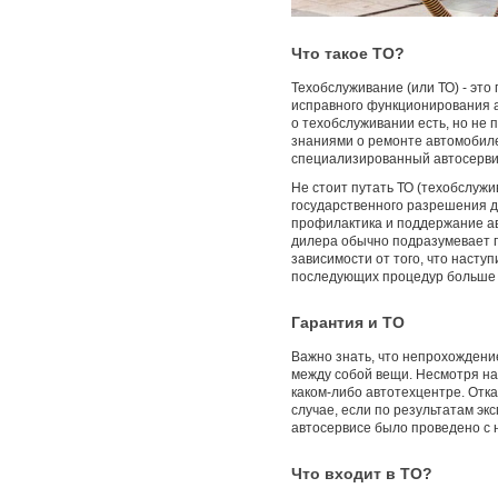
Что такое ТО?
Техобслуживание (или ТО) - эт
исправного функционирования а
о техобслуживании есть, но не
знаниями о ремонте автомобиле
специализированный автосервис
Не стоит путать ТО (техобслужи
государственного разрешения д
профилактика и поддержание ав
дилера обычно подразумевает пл
зависимости от того, что наст
последующих процедур больше 
Гарантия и ТО
Важно знать, что непрохождени
между собой вещи. Несмотря на
каком-либо автотехцентре. Отк
случае, если по результатам эк
автосервисе было проведено с
Что входит в ТО?