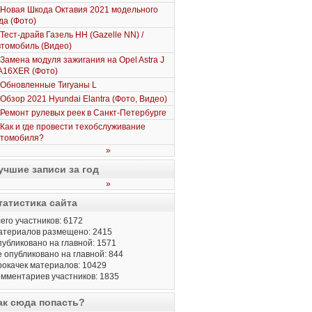
Новая Шкода Октавия 2021 модельного
да (Фото)
Тест-драйв Газель НН (Gazelle NN) /
томобиль (Видео)
Замена модуля зажигания на Opel Astra J
A16XER (Фото)
Обновленные Тигуаны L
Обзор 2021 Hyundai Elantra (Фото, Видео)
Ремонт рулевых реек в Санкт-Петербурге
Как и где провести техобслуживание
втомобиля?
»
учшие записи за год
»
татистика сайта
его участников: 6172
атериалов размещено: 2415
убликовано на главной: 1571
 опубликовано на главной: 844
окачек материалов: 10429
мментариев участников: 1835
ак сюда попасть?