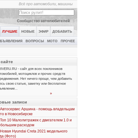
Всё про автомобили, машины
Сообщество автолюбителей
ЛУЧШИЕ
НОВЫЕ
ЭФИР
ДОБАВИТЬ
БЪЯВЛЕНИЯ
ВОПРОСЫ
МОТО
ПРОЧЕЕ
 сайте
IVERU.RU - сайт для всех поклонников
томобилей, мотоциклов и прочих средств
редвижения. Нет ничего проще, чем добавить
есь свою статью, заметку или бесплатное
ъявление...
»
овые записи
Автосервис Аршина - помощь владельцам
то в Новосибирске
Топ 10 Малолитражек с двигателем 1.0 и
ебольшим расходом
Новая Hyundai Creta 2021 модельного
да (Фото)