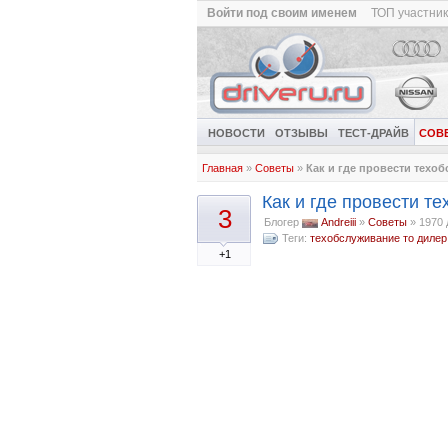
Войти под своим именем
ТОП участни
НОВОСТИ
ОТЗЫВЫ
ТЕСТ-ДРАЙВ
СОВ
Главная
»
Советы
»
Как и где провести техо
Как и где провести т
3
Блогер
Andreiii
»
Советы
»
1970 
Теги:
техобслуживание
то
дилер
+1