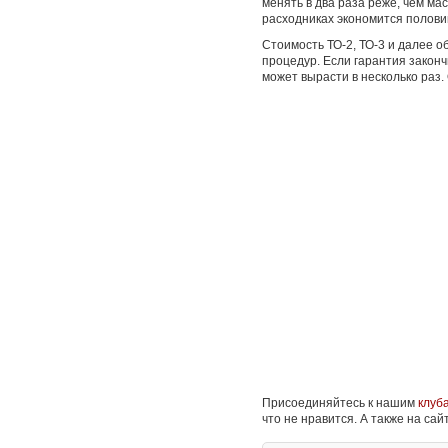
менять в два раза реже, чем ма
расходниках экономится полови
Стоимость ТО-2, ТО-3 и далее о
процедур. Если гарантия законч
может вырасти в несколько раз.
Присоединяйтесь к нашим
клуб
что не нравится. А также на са