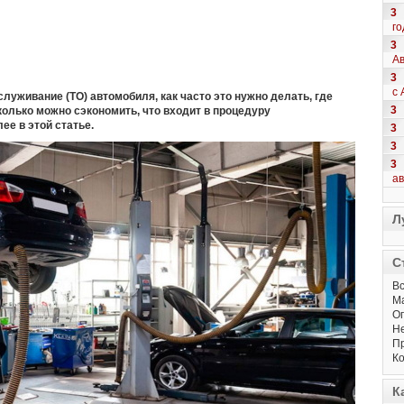
3
го
3
Ав
3
с 
служивание (ТО) автомобиля, как часто это нужно делать, где
3
колько можно сэкономить, что входит в процедуру
ее в этой статье.
3
3
3
а
Л
С
Вс
М
Оп
Не
Пр
Ко
К