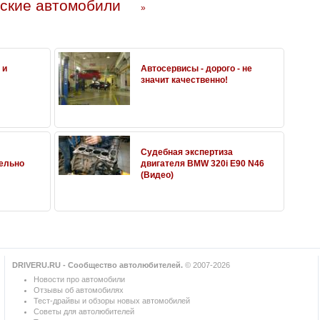
ские автомобили
»
 и
Автосервисы - дорого - не
значит качественно!
Судебная экспертиза
ельно
двигателя BMW 320i E90 N46
(Видео)
DRIVERU.RU - Сообщество автолюбителей.
© 2007-2026
Новости про автомобили
Отзывы об автомобилях
Тест-драйвы и обзоры новых автомобилей
Советы для автолюбителей