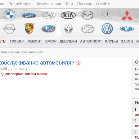
ков
Прямой эфир
Комментарии
Теги
Помощь
О сайте
ЕТЫ
ТЮНИНГ
РЕМОНТ
ЮМОР
ДЕВУШКИ
АВТОСПОРТ
КЛУБЫ
ЗАКОН
О
бслуживание автомобиля?
ехобслуживание автомобиля?
О
[
]
0
дней (17.03.2021)
DR
од
автосервис
замена масла
ав
пе
зд
об
Н
1
ав
2
н
3
го