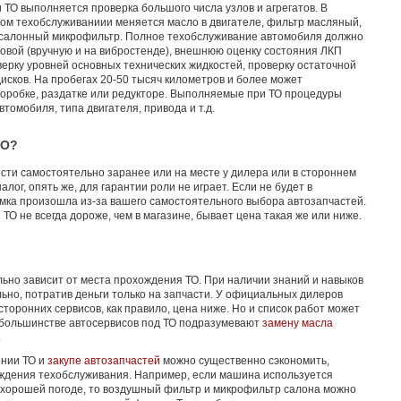
ТО выполняется проверка большого числа узлов и агрегатов. В
ом техобслуживаниии меняется масло в двигателе, фильтр масляный,
 салонный микрофильтр. Полное техобслуживание автомобиля должно
довой (вручную и на вибростенде), внешнюю оценку состояния ЛКП
верку уровней основных технических жидкостей, проверку остаточной
исков. На пробегах 20-50 тысяч километров и более может
коробке, раздатке или редукторе. Выполняемые при ТО процедуры
втомобиля, типа двигателя, привода и т.д.
ТО?
ти самостоятельно заранее или на месте у дилера или в стороннем
лог, опять же, для гарантии роли не играет. Если не будет в
мка произошла из-за вашего самостоятельного выбора автозапчастей.
ТО не всегда дороже, чем в магазине, бывает цена такая же или ниже.
ьно зависит от места прохождения ТО. При наличии знаний и навыков
ьно, потратив деньги только на запчасти. У официальных дилеров
сторонних сервисов, как правило, цена ниже. Но и список работ может
 большинстве автосервисов под ТО подразумевают
замену масла
.
нии ТО и
закупе автозапчастей
можно существенно сэкономить,
ждения техобслуживания. Например, если машина используется
 хорошей погоде, то воздушный фильтр и микрофильтр салона можно