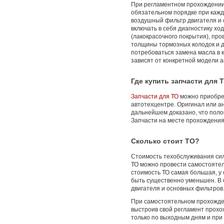
При регламентном прохождении 
обязательном порядке при кажд
воздушный фильтр двигателя и
включать в себя диагностику хо
(лакокрасочного покрытия), про
толщины тормозных колодок и д
потребоваться замена масла в 
зависят от конкретной модели а
Где купить запчасти для 
Запчасти для ТО
можно приобрес
автотехцентре. Оригинал или ана
дальнейшем доказано, что поло
Запчасти на месте прохождения 
Сколько стоит ТО?
Стоимость техобслуживания сил
ТО можно провести самостоятел
стоимость ТО самая большая, у 
быть существенно уменьшен. В
двигателя и основных фильтров
При самостоятельном прохожде
выстроив свой регламент прохо
только по выходным дням и при