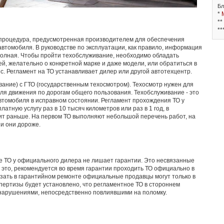
Бл
*
**
**
о процедура, предусмотренная производителем для обеспечения
втомобиля. В руководстве по эксплуатации, как правило, информация
 полная. Чтобы пройти техобслуживание, необходимо обладать
й, желательно о конкретной марке и даже модели, или обратиться в
. Регламент на ТО устанавливает дилер или другой автотехцентр.
вание) с ГТО (государственным техосмотром). Техосмотр нужен для
ля движения по дорогам общего пользования. Техобслуживание - это
томобиля в исправном состоянии. Регламент прохождения ТО у
атную услугу раз в 10 тысяч километров или раз в 1 год, в
упит раньше. На первом ТО выполняют небольшой перечень работ, на
и они дороже.
е ТО у официального дилера не лишает гарантии. Это несвязанные
 это, рекомендуется во время гарантии проходить ТО официально в
азать в гарантийном ремонте официальные продавцы могут только в
спертизы будет установлено, что регламентное ТО в стороннем
 нарушениями, непосредственно повлиявшими на поломку.