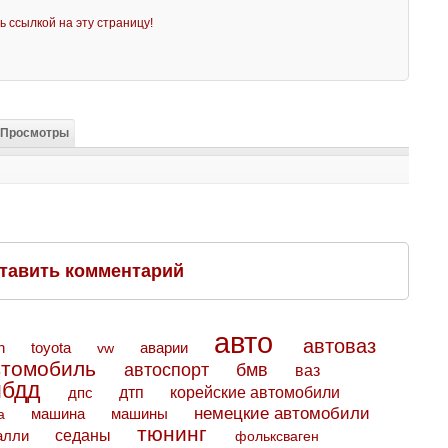
ь ссылкой на эту страницу!
Просмотры
тавить комментарий
авто
автоваз
toyota
аварии
n
vw
втомобиль
автоспорт
бмв
ваз
ибдд
дтп
дпс
корейские автомобили
немецкие автомобили
машина
машины
а
тюнинг
седаны
алли
фольксваген