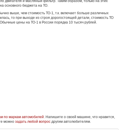
сло двигателя и масляный фильтр. Таким образом, только на этих
на основного бюджета на ТО.
бычно выше, чем стоимость ТО-1, т.к. включает больше различных
илась, то при выходе из строя дорогостоящей детали, стоимость ТО
 Обычные цены на ТО-1 в России порядка 10 тысяч рублей.
ам по маркам автомобилей
. Напишите о своей машине, что нравится,
йте можно
задать любой вопрос
другим автолюбителям.