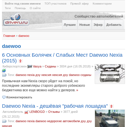
Войти под своим именем
ТОП участников
Прямой эфир
Комментарии
Теги
Помощь
О сайте
Сообщество автолюбителей
Лучшие
Новые
Эфир
Добавить
Главная
»
daewoo
daewoo
6 Основных Болячек / Слабых Мест Daewoo Nexia
(2015)
[
]
0
Киберспортсмен
Vasya
»
Седаны
»
3004 дня (16.05.2018)
»
Теги:
daewoo nexia
дэу нексия
нексия
дэу
daewoo
седаны
Привычная нам Nexia скоро уйдет на покой, но
последние экземпляры старого доброго узбекского
бюджетника все еще можно найти у дилеров.
»
Daewoo Nexia - дешёвая "рабочая лошадка"
[
]
0
Автолюбитель
LENBOGD
»
Отзывы
»
3877 дней
(26.12.2015)
Теги:
daewoo nexia
daewoo
недорогие автомобили
дэу
дэу
нексия