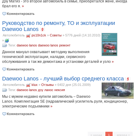
Дэу Матиз - это второй автомобиль в семье, приобретался жене, иногда
брал его я.
»
Руководство по ремонту, ТО и эксплуатации
Daewoo Lanos
[
]
0
Автолюбитель
ps10n1ck
»
Советы
»
5776 дней (14.10.2010)
»
Теги:
daewoo lanos
daewoo
lanos
ремонт
Данное мануал охватывает методику выполнения
технической эксплуатации, наладки, сервисного
обслуживания а так же демонтажа и установки деталей и узло
»
Daewoo Lanos - лучший выбор среднего класса
[
]
4
Автолюбитель
klux
»
Отзывы
»
6402 дня (25.01.2009)
Теги:
daewoo
lanos
дэу ланос
нексия
Мы с мужем недавно купили автомобиль – Daewoo
Lanos. Комплектация SE (гидравлический усилитель руля, кондиционер,
электрические подъемники
»
« назад
1
вперед »