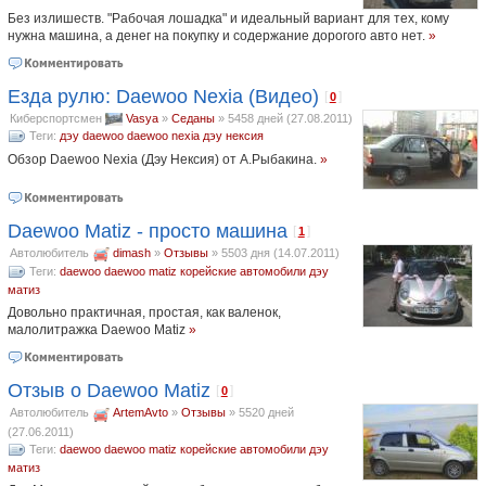
Без излишеств. "Рабочая лошадка" и идеальный вариант для тех, кому
нужна машина, а денег на покупку и содержание дорогого авто нет.
»
Езда рулю: Daewoo Nexia (Видео)
[
]
0
Киберспортсмен
Vasya
»
Седаны
»
5458 дней (27.08.2011)
Теги:
дэу
daewoo
daewoo nexia
дэу нексия
Обзор Daewoo Nexia (Дэу Нексия) от А.Рыбакина.
»
Daewoo Matiz - просто машина
[
]
1
Автолюбитель
dimash
»
Отзывы
»
5503 дня (14.07.2011)
Теги:
daewoo
daewoo matiz
корейские автомобили
дэу
матиз
Довольно практичная, простая, как валенок,
малолитражка Daewoo Matiz
»
Отзыв о Daewoo Matiz
[
]
0
Автолюбитель
ArtemAvto
»
Отзывы
»
5520 дней
(27.06.2011)
Теги:
daewoo
daewoo matiz
корейские автомобили
дэу
матиз