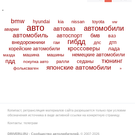
*
bmw
hyundai
toyota
kia
nissan
vw
авто
автомобили
автоваз
аварии
автомобиль
автоспорт
бмв
ваз
гибдд
внедорожники
дтп
гаи
дпс
кроссоверы
лада
корейские автомобили
немецкие автомобили
машина
машины
мазда
тюнинг
пдд
седаны
покупка авто
ралли
японские автомобили
фольксваген
»
Копипаст, ретрансляция материалов сайта разрешается только при условии
обозначения источника в виде активной ссылки на конкретную страницу.
Контакты:
телеграм
DRIVERU.RU - Сообщество автолюбителей.
© 2007-2026