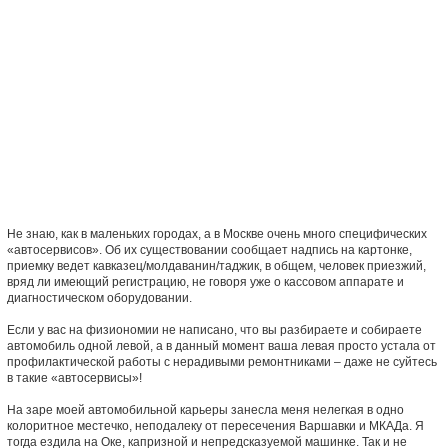
Не знаю, как в маленьких городах, а в Москве очень много специфических
«автосервисов». Об их существовании сообщает надпись на картонке,
приемку ведет кавказец/молдаванин/таджик, в общем, человек приезжий,
вряд ли имеющий регистрацию, не говоря уже о кассовом аппарате и
диагностическом оборудовании.
Если у вас на физиономии не написано, что вы разбираете и собираете
автомобиль одной левой, а в данный момент ваша левая просто устала от
профилактической работы с нерадивыми ремонтниками – даже не суйтесь
в такие «автосервисы»!
На заре моей автомобильной карьеры занесла меня нелегкая в одно
колоритное местечко, неподалеку от пересечения Варшавки и МКАДа. Я
тогда ездила на Оке, капризной и непредсказуемой машинке. Так и не