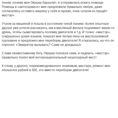
поняв, почему моя Окушка барахлит, я отправилась искать помощи.
Помощь в «автосервисе» мне предложили буквально любую, даже
согласились оставить машину у себя в гараже, пока «утром нэ прыдёт
мастэр».
Утром за машиной я пошла в состоянии тихой паники: более опытные
друзья уже успели рассказать, как в масляный фильтр подливают какую-то
дрянь, чтобы сымитировать поломку двигателя и т.д. И точно: «мастэр»,
сокрушенно цокая языком, показал мне белую пену на маслозаливной
горловине и предложил мне переборку двигателя! Я отказалась, на что он
спросил: «Эвакуатор вызывать? Сама не доедышь!»
Слава православному богу, Окушка поехала сама, и надеюсь, «мастэр»
правильно понял мой интернациональный нецензурный жест!
К слову, у другого, порекомендованного знакомым, мастера, ремонт мне
обошелся рублей в 300, это вместо переборки двигателя!