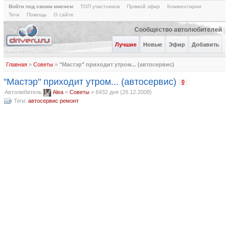
Войти под своим именем
ТОП участников
Прямой эфир
Комментарии
Теги
Помощь
О сайте
Сообщество автолюбителей
Лучшие
Новые
Эфир
Добавить
Главная
»
Советы
»
"Мастэр" приходит утром... (автосервис)
"Мастэр" приходит утром... (автосервис)
[
]
0
Автолюбитель
Alea
»
Советы
»
6432 дня (26.12.2008)
Теги:
автосервис
ремонт