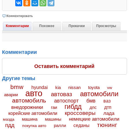
Комментарии
Похожее
Прокачки
Просмотры
Комментарии
Оставить комментарий
Другие темы
bmw
hyundai
toyota
kia
nissan
vw
авто
автомобили
автоваз
аварии
автомобиль
автоспорт
бмв
ваз
гибдд
внедорожники
дтп
гаи
дпс
кроссоверы
лада
корейские автомобили
немецкие автомобили
машина
машины
мазда
тюнинг
пдд
седаны
покупка авто
ралли