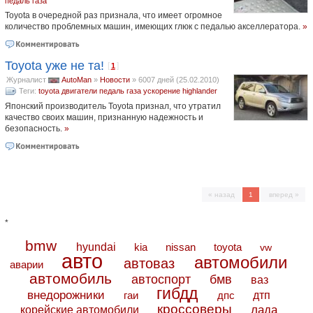
педаль газа
Toyota в очередной раз признала, что имеет огромное
количество проблемных машин, имеющих глюк с педалью акселлератора.
»
Toyota уже не та!
[
]
1
Журналист
AutoMan
»
Новости
»
6007 дней (25.02.2010)
Теги:
toyota
двигатели
педаль газа
ускорение
highlander
Японский производитель Toyota признал, что утратил
качество своих машин, признанную надежность и
безопасность.
»
« назад
1
вперед »
*
bmw
hyundai
toyota
kia
nissan
vw
авто
автомобили
автоваз
аварии
автомобиль
автоспорт
бмв
ваз
гибдд
внедорожники
дтп
гаи
дпс
кроссоверы
лада
корейские автомобили