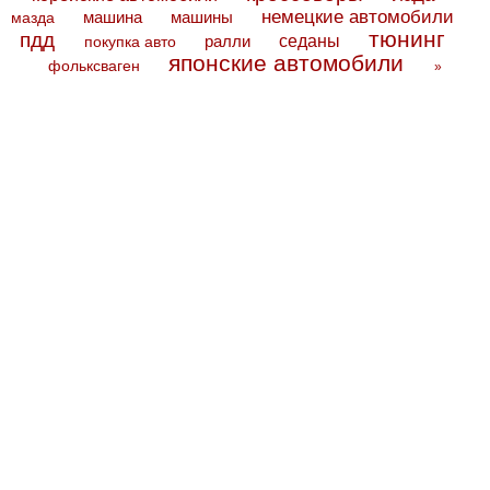
немецкие автомобили
машина
машины
мазда
тюнинг
пдд
седаны
покупка авто
ралли
японские автомобили
фольксваген
»