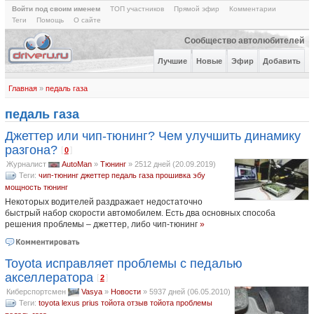
Войти под своим именем
ТОП участников
Прямой эфир
Комментарии
Теги
Помощь
О сайте
Сообщество автолюбителей
Лучшие
Новые
Эфир
Добавить
Главная
»
педаль газа
педаль газа
Джеттер или чип-тюнинг? Чем улучшить динамику
разгона?
[
]
0
Журналист
AutoMan
»
Тюнинг
»
2512 дней (20.09.2019)
Теги:
чип-тюнинг
джеттер
педаль газа
прошивка эбу
мощность
тюнинг
Некоторых водителей раздражает недостаточно
быстрый набор скорости автомобилем. Есть два основных способа
решения проблемы – джеттер, либо чип-тюнинг
»
Toyota исправляет проблемы с педалью
акселлератора
[
]
2
Киберспортсмен
Vasya
»
Новости
»
5937 дней (06.05.2010)
Теги:
toyota
lexus
prius
тойота отзыв
тойота проблемы