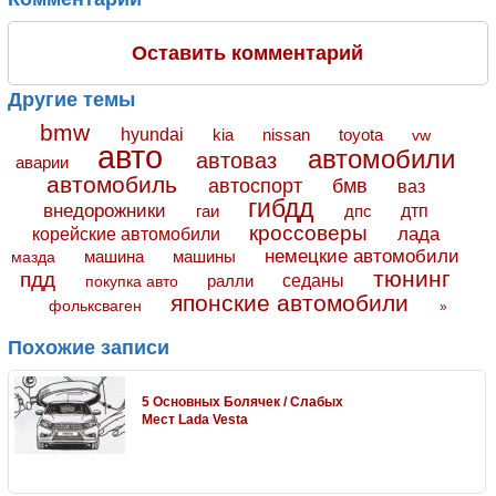
Оставить комментарий
Другие темы
bmw
hyundai
toyota
kia
nissan
vw
авто
автомобили
автоваз
аварии
автомобиль
автоспорт
бмв
ваз
гибдд
внедорожники
дтп
гаи
дпс
кроссоверы
лада
корейские автомобили
немецкие автомобили
машина
машины
мазда
тюнинг
пдд
седаны
покупка авто
ралли
японские автомобили
фольксваген
»
Похожие записи
5 Основных Болячек / Слабых
Мест Lada Vesta