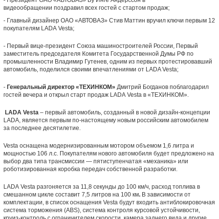
- Президент ОАО «АВТОВАЗ» Бу Инге Андерссон в
видеообращении поздравил всех гостей с стартом продаж;
- Главный дизайнер ОАО «АВТОВАЗ» Стив Маттин вручил ключи первым 12
покупателям LADA Vesta;
- Первый вице-президент Союза машиностроителей России, Первый
заместитель председателя Комитета Государственной Думы РФ по
промышленности Владимир Гутенев, одним из первых протестировавший
автомобиль, поделился своими впечатлениями от LADA Vesta;
-
Генеральный директор «ТЕХИНКОМ»
Дмитрий Богданов поблагодарил
гостей вечера и открыл старт продаж LADA Vesta в «ТЕХИНКОМ».
LADA Vesta
– первый автомобиль, созданный в новой дизайн-концепции
LADA, является первым по-настоящему новым российским автомобилем
за последнее десятилетие.
Vesta оснащена модернизированным мотором объемом 1,6 литра и
мощностью 106 л.с. Покупателям нового автомобиля будет предложено на
выбор два типа трансмиссии — пятиступенчатая «механика» или
роботизированная коробка передач собственной разработки.
LADA Vesta разгоняется за 11,8 секунды до 100 км/ч, расход топлива в
смешанном цикле составит 7,5 литров на 100 км
.
В зависимости от
комплектации, в список оснащения Vesta будут входить антиблокировочная
система торможения (ABS), система контроля курсовой устойчивости,
круиз-контроль с ограничителем скорости, камера заднего вида и другие