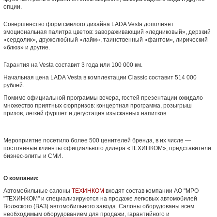
опции.
Совершенство форм смелого дизайна LADA Vesta дополняет
эмоциональная палитра цветов: завораживающий «ледниковый», дерзкий
«сердолик», дружелюбный «лайм», таинственный «фантом», лирический
«блюз» и другие.
Гарантия на Vesta составит 3 года или 100 000 км.
Начальная цена LADA Vesta в комплектации Classic составит 514 000
рублей.
Помимо официальной программы вечера, гостей презентации ожидало
множество приятных сюрпризов: концертная программа, розыгрыш
призов, легкий фуршет и дегустация изысканных напитков.
Мероприятие посетило более 500 ценителей бренда, в их числе —
постоянные клиенты официального дилера «ТЕХИНКОМ», представители
бизнес-элиты и СМИ.
О компании:
Автомобильные салоны
ТЕХИНКОМ
входят состав компании АО "МРО
"ТЕХИНКОМ" и специализируются на продаже легковых автомобилей
Волжского (ВАЗ) автомобильного завода. Салоны оборудованы всем
необходимым оборудованием для продажи, гарантийного и