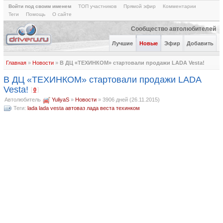
Войти под своим именем
ТОП участников
Прямой эфир
Комментарии
Теги
Помощь
О сайте
Сообщество автолюбителей
Лучшие
Новые
Эфир
Добавить
Главная
»
Новости
»
В ДЦ «ТЕХИНКОМ» стартовали продажи LADA Vesta!
В ДЦ «ТЕХИНКОМ» стартовали продажи LADA
Vesta!
[
]
0
Автолюбитель
YuliyaS
»
Новости
»
3906 дней (26.11.2015)
Теги:
lada
lada vesta
автоваз
лада веста
техинком