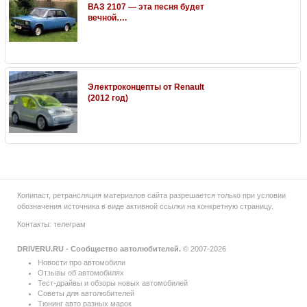
ВАЗ 2107 — эта песня будет
вечной….
Электроконцепты от Renault
(2012 год)
Копипаст, ретрансляция материалов сайта разрешается только при условии
обозначения источника в виде активной ссылки на конкретную страницу.
Контакты:
телеграм
DRIVERU.RU - Сообщество автолюбителей.
© 2007-2026
Новости про автомобили
Отзывы об автомобилях
Тест-драйвы и обзоры новых автомобилей
Советы для автолюбителей
Тюнинг авто разных марок