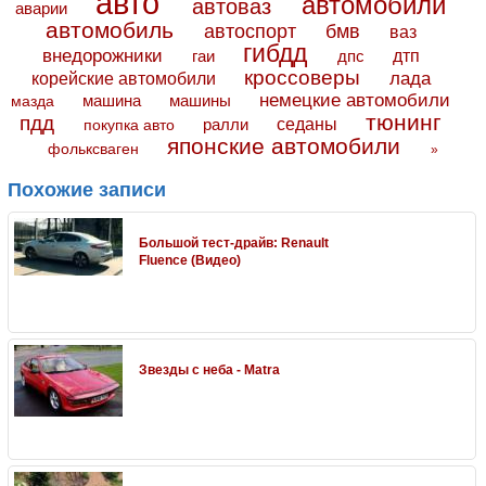
авто
автомобили
автоваз
аварии
автомобиль
автоспорт
бмв
ваз
гибдд
внедорожники
дтп
гаи
дпс
кроссоверы
лада
корейские автомобили
немецкие автомобили
машина
машины
мазда
тюнинг
пдд
седаны
покупка авто
ралли
японские автомобили
фольксваген
»
Похожие записи
Большой тест-драйв: Renault
Fluence (Видео)
Звезды с неба - Matra