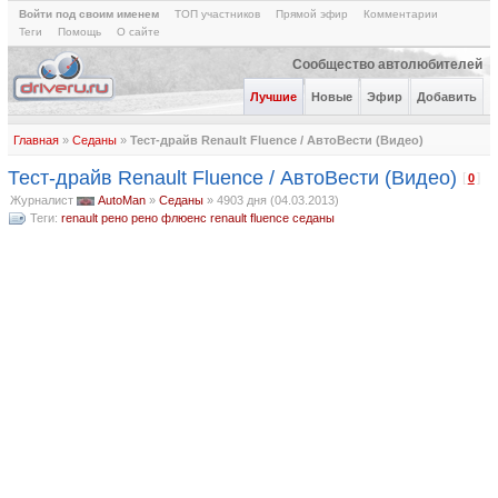
Войти под своим именем
ТОП участников
Прямой эфир
Комментарии
Теги
Помощь
О сайте
Сообщество автолюбителей
Лучшие
Новые
Эфир
Добавить
Главная
»
Седаны
»
Тест-драйв Renault Fluence / АвтоВести (Видео)
Тест-драйв Renault Fluence / АвтоВести (Видео)
[
]
0
Журналист
AutoMan
»
Седаны
»
4903 дня (04.03.2013)
Теги:
renault
рено
рено флюенс
renault fluence
седаны