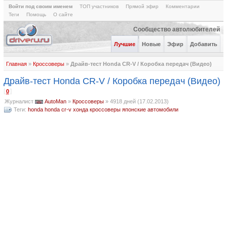
Войти под своим именем
ТОП участников
Прямой эфир
Комментарии
Теги
Помощь
О сайте
Сообщество автолюбителей
Лучшие
Новые
Эфир
Добавить
Главная
»
Кроссоверы
»
Драйв-тест Honda CR-V / Коробка передач (Видео)
Драйв-тест Honda CR-V / Коробка передач (Видео)
[
]
0
Журналист
AutoMan
»
Кроссоверы
»
4918 дней (17.02.2013)
Теги:
honda
honda cr-v
хонда
кроссоверы
японские автомобили