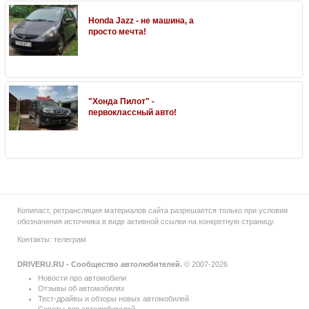
Honda Jazz - не машина, а
просто мечта!
"Хонда Пилот" -
первоклассный авто!
Копипаст, ретрансляция материалов сайта разрешается только при условии
обозначения источника в виде активной ссылки на конкретную страницу.
Контакты:
телеграм
DRIVERU.RU - Сообщество автолюбителей.
© 2007-2026
Новости про автомобили
Отзывы об автомобилях
Тест-драйвы и обзоры новых автомобилей