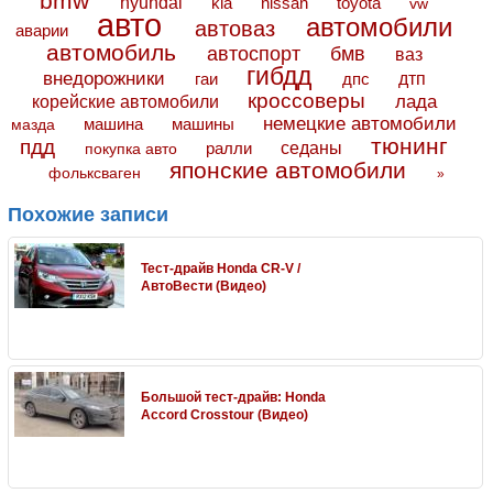
bmw
hyundai
toyota
kia
nissan
vw
авто
автомобили
автоваз
аварии
автомобиль
автоспорт
бмв
ваз
гибдд
внедорожники
дтп
гаи
дпс
кроссоверы
лада
корейские автомобили
немецкие автомобили
машина
машины
мазда
тюнинг
пдд
седаны
покупка авто
ралли
японские автомобили
фольксваген
»
Похожие записи
Тест-драйв Honda CR-V /
АвтоВести (Видео)
Большой тест-драйв: Honda
Accord Crosstour (Видео)