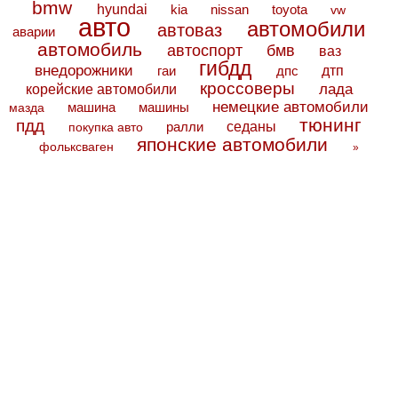
bmw
hyundai
toyota
kia
nissan
vw
авто
автомобили
автоваз
аварии
автомобиль
автоспорт
бмв
ваз
гибдд
внедорожники
дтп
гаи
дпс
кроссоверы
лада
корейские автомобили
немецкие автомобили
машина
машины
мазда
тюнинг
пдд
седаны
покупка авто
ралли
японские автомобили
фольксваген
»