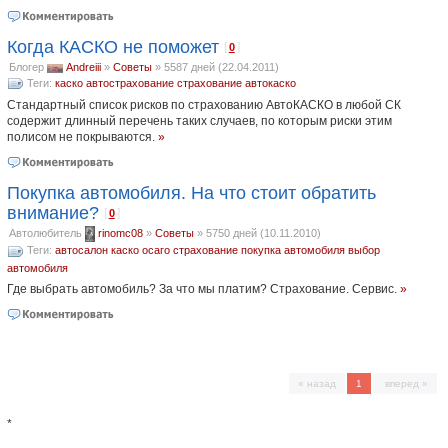
Когда КАСКО не поможет
[
]
0
Блогер
Andreiii
»
Советы
»
5587 дней (22.04.2011)
Теги:
каско
автострахование
страхование
автокаско
Стандартный список рисков по страхованию АвтоКАСКО в любой СК
содержит длинный перечень таких случаев, по которым риски этим
полисом не покрываются.
»
Покупка автомобиля. На что стоит обратить
внимание?
[
]
0
Автолюбитель
rinomc08
»
Советы
»
5750 дней (10.11.2010)
Теги:
автосалон
каско
осаго
страхование
покупка автомобиля
выбор
автомобиля
Где выбрать автомобиль? За что мы платим? Страхование. Сервис.
»
« назад
1
вперед »
*