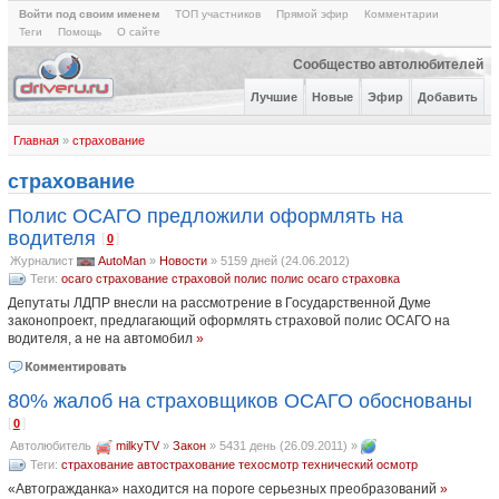
Войти под своим именем
ТОП участников
Прямой эфир
Комментарии
Теги
Помощь
О сайте
Сообщество автолюбителей
Лучшие
Новые
Эфир
Добавить
Главная
»
страхование
страхование
Полис ОСАГО предложили оформлять на
водителя
[
]
0
Журналист
AutoMan
»
Новости
»
5159 дней (24.06.2012)
Теги:
осаго
страхование
страховой полис
полис осаго
страховка
Депутаты ЛДПР внесли на рассмотрение в Государственной Думе
законопроект, предлагающий оформлять страховой полис ОСАГО на
водителя, а не на автомобил
»
80% жалоб на страховщиков ОСАГО обоснованы
[
]
0
Автолюбитель
milkyTV
»
Закон
»
5431 день (26.09.2011)
»
Теги:
страхование
автострахование
техосмотр
технический осмотр
«Автогражданка» находится на пороге серьезных преобразований
»