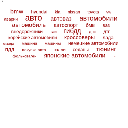
*
bmw
hyundai
toyota
kia
nissan
vw
авто
автомобили
автоваз
аварии
автомобиль
автоспорт
бмв
ваз
гибдд
внедорожники
дтп
гаи
дпс
кроссоверы
лада
корейские автомобили
немецкие автомобили
машина
машины
мазда
тюнинг
пдд
седаны
покупка авто
ралли
японские автомобили
фольксваген
»