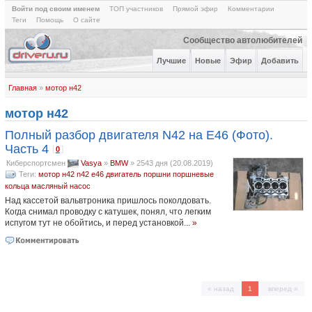
Войти под своим именем
ТОП участников
Прямой эфир
Комментарии
Теги
Помощь
О сайте
Сообщество автолюбителей
Лучшие
Новые
Эфир
Добавить
Главная
»
мотор н42
мотор н42
Полный разбор двигателя N42 на E46 (Фото).
Часть 4
[
]
0
Киберспортсмен
Vasya
»
BMW
»
2543 дня (20.08.2019)
Теги:
мотор н42
n42
e46
двигатель
поршни
поршневые
кольца
масляный насос
Над кассетой вальвтроника пришлось поколдовать.
Когда снимал проводку с катушек, понял, что легким
испугом тут не обойтись, и перед установкой...
»
« назад
1
вперед »