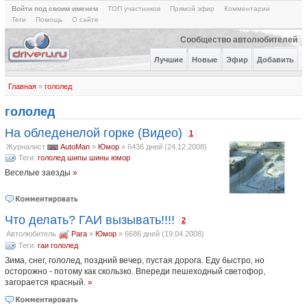
Войти под своим именем
ТОП участников
Прямой эфир
Комментарии
Теги
Помощь
О сайте
Сообщество автолюбителей
Лучшие
Новые
Эфир
Добавить
Главная
»
гололед
гололед
На обледенелой горке (Видео)
[
]
1
Журналист
AutoMan
»
Юмор
»
6436 дней (24.12.2008)
Теги:
гололед
шипы
шины
юмор
Веселые заезды
»
Что делать? ГАИ вызывать!!!!
[
]
2
Автолюбитель
Para
»
Юмор
»
6686 дней (19.04.2008)
Теги:
гаи
гололед
Зима, снег, гололед, поздний вечер, пустая дорога. Еду быстро, но
осторожно - потому как скользко. Впереди пешеходный светофор,
загорается красный.
»