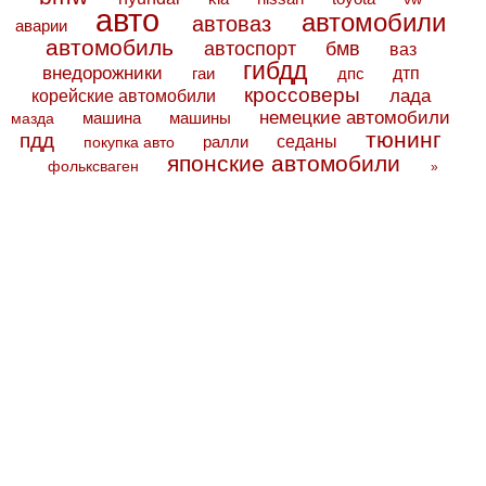
авто
автомобили
автоваз
аварии
автомобиль
автоспорт
бмв
ваз
гибдд
внедорожники
дтп
гаи
дпс
кроссоверы
лада
корейские автомобили
немецкие автомобили
машина
машины
мазда
тюнинг
пдд
седаны
покупка авто
ралли
японские автомобили
фольксваген
»