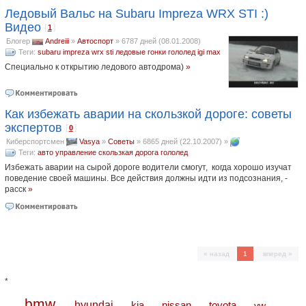
Ледовый Вальс на Subaru Impreza WRX STI :)
Видео
[
]
1
Блогер
Andreiii
»
Автоспорт
»
6787 дней (08.01.2008)
Теги:
subaru impreza wrx sti
ледовые гонки
гололед
igi max
Специально к открытию ледового автодрома)
»
Как избежать аварии на скользкой дороге: советы
экспертов
[
]
0
Киберспортсмен
Vasya
»
Советы
»
6865 дней (22.10.2007)
»
Теги:
авто
управление
скользкая дорога
гололед
Избежать аварии на сырой дороге водители смогут, когда хорошо изучат
поведение своей машины. Все действия должны идти из подсознания, -
расск
»
« назад
1
вперед »
*
bmw
hyundai
toyota
kia
nissan
vw