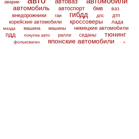
авто
автомобили
автоваз
аварии
автомобиль
автоспорт
бмв
ваз
гибдд
внедорожники
дтп
гаи
дпс
кроссоверы
лада
корейские автомобили
немецкие автомобили
машина
машины
мазда
тюнинг
пдд
седаны
покупка авто
ралли
японские автомобили
фольксваген
»