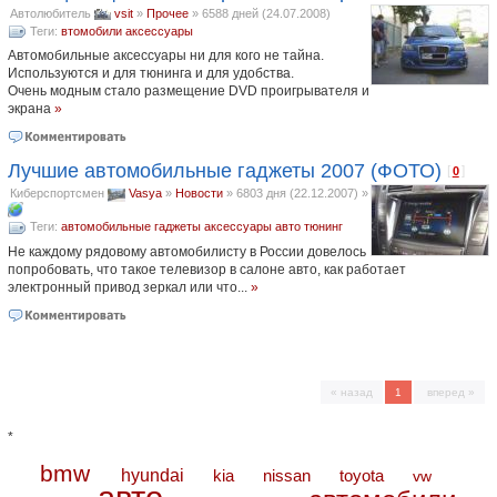
Автолюбитель
vsit
»
Прочее
»
6588 дней (24.07.2008)
Теги:
втомобили
аксессуары
Автомобильные аксессуары ни для кого не тайна.
Используются и для тюнинга и для удобства.
Очень модным стало размещение DVD проигрывателя и
экрана
»
Лучшие автомобильные гаджеты 2007 (ФОТО)
[
]
0
Киберспортсмен
Vasya
»
Новости
»
6803 дня (22.12.2007)
»
Теги:
автомобильные гаджеты
аксессуары
авто
тюнинг
Не каждому рядовому автомобилисту в России довелось
попробовать, что такое телевизор в салоне авто, как работает
электронный привод зеркал или что...
»
« назад
1
вперед »
*
bmw
hyundai
toyota
kia
nissan
vw