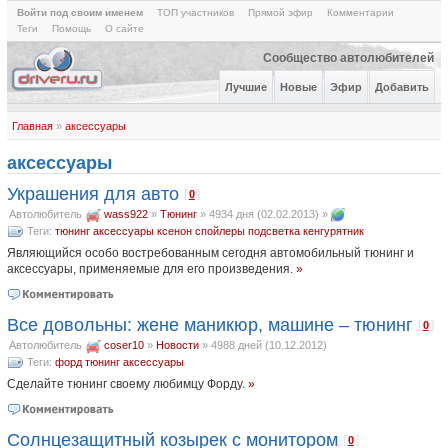
Войти под своим именем
ТОП участников
Прямой эфир
Комментарии
Теги
Помощь
О сайте
Сообщество автолюбителей
Лучшие
Новые
Эфир
Добавить
Главная
»
аксессуары
аксессуары
Украшения для авто
[
]
0
Автолюбитель
wass922
»
Тюнинг
»
4934 дня (02.02.2013)
»
Теги:
тюнинг
аксессуары
ксенон
спойлеры
подсветка
кенгурятник
Являющийся особо востребованным сегодня автомобильный тюнинг и
аксессуары, применяемые для его произведения.
»
Все довольны: жене маникюр, машине – тюнинг
[
]
0
Автолюбитель
coser10
»
Новости
»
4988 дней (10.12.2012)
Теги:
форд
тюнинг
аксессуары
Сделайте тюнинг своему любимцу Форду.
»
Солнцезащитный козырек с монитором
[
]
0