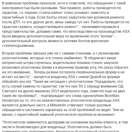
В компании проблему признали, хотя и отметили, что обращения с такой
неисправностью были разовыми. "Как правило, работы проводятся по
гарантии, т.к. перекос стекла клиент точно успевает заметить в
гарантийные 3 года. Если болты плохо закрутили при кузовном ремонте
после ДТП, то это другое дело, вины завода тут нет. Работы проводятся по
гарантии сервиса, осуществлявшего ремонт", - прокомментировали в
представительстве, добавив также, что впоследствии на производстве ASX
была введена дополнительная мера по выявлению этого "косяка" -
дополнительный контроль момента затяжки болтов крепления
стеклоподъемника.
Вторая проблема связана уже не с самими стеклами, а с резиновыми
уплотнителями, которые эти стекла окаймляют. "В общем вот какая
неприятная штука случилась: водительское боковое стекло закусило
резиновое уплотнение ближе к в верхнему правому углу. Не сразу обратил
на это внимание... Теперь резина потеряла первоначальную форму и не
встает на место", - жалуется владелец ASX с ником Qpaloff на формуе
mitsubishi-asx.net. "Такая же ситуация с уплотнителем. Порадовало, что
есть случай замены по гарантии, так что при ТО-1 обращу внимание ОД.
Смотрел на других машинах 2013 модельного года, заметил еще на двух
такие же проблемы!", - подтверждает его слова одноклубник BoorMan.
Несмотря на то, что на некачественные уплотнители владельцы ASX
жалуются довольно часто, в Mitsubishi отмечают только разовые
обращения и системного характера за этой проблемой не видят. Тем не
менее, с гарантийной заменой уплотнителя проблем не возникнет.
"Уплотнители заменяются дилерами на основании жалобы клиента, в том
числе и безвозмездно для владельца. Уплотнитель должен быть
поврежден или деформирован. Нормальный исправный уплотнитель