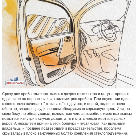
Сразу две проблемы спрятались в дверях кроссовера и могут огорошить
едва ли не на первых тысячах километров пробега. При опускании один
конец стекла начинает "отставать" от другого, и порой, подняв стекло
обратно, владелец с удивлением обнаруживал серьезную щель. Или, на
свою беду, не обнаруживал, вследствие чего автомобиль имел все шансы
помыться изнутри в случае дождя, а то и стать легкой жертвой ушлых
воров. А между тем причина этой болячки – пустяковая. Как выяснили
владельцы и позднее подтвердили в представительстве, проблема
скрывалась в плохо закрученных болтах крепления стеклоподъемника.