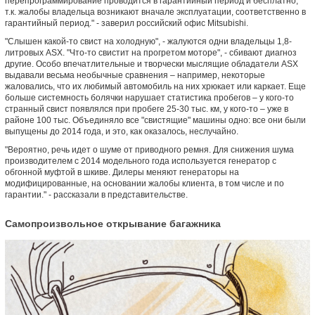
перепрограммирование проводится в гарантийный период и бесплатно,
т.к. жалобы владельца возникают вначале эксплуатации, соответственно в
гарантийный период." - заверил российский офис Mitsubishi.
"Слышен какой-то свист на холодную", - жалуются одни владельцы 1,8-
литровых ASX. "Что-то свистит на прогретом моторе", - сбивают диагноз
другие. Особо впечатлительные и творчески мыслящие обладатели ASX
выдавали весьма необычные сравнения – например, некоторые
жаловались, что их любимый автомобиль на них хрюкает или каркает. Еще
больше системность болячки нарушает статистика пробегов – у кого-то
странный свист появлялся при пробеге 25-30 тыс. км, у кого-то – уже в
районе 100 тыс. Объединяло все "свистящие" машины одно: все они были
выпущены до 2014 года, и это, как оказалось, неслучайно.
"Вероятно, речь идет о шуме от приводного ремня. Для снижения шума
производителем с 2014 модельного года используется генератор с
обгонной муфтой в шкиве. Дилеры меняют генераторы на
модифицированные, на основании жалобы клиента, в том числе и по
гарантии." - рассказали в представительстве.
Самопроизвольное открывание багажника