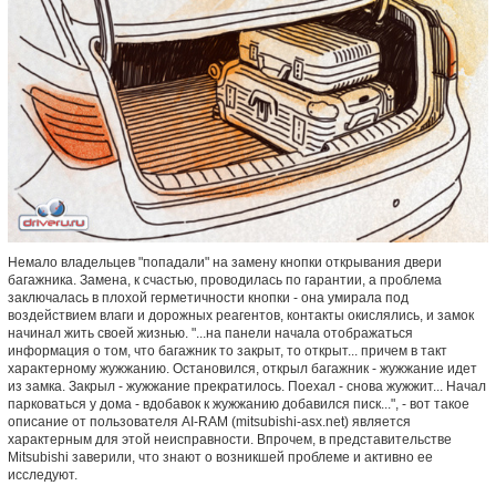
Немало владельцев "попадали" на замену кнопки открывания двери
багажника. Замена, к счастью, проводилась по гарантии, а проблема
заключалась в плохой герметичности кнопки - она умирала под
воздействием влаги и дорожных реагентов, контакты окислялись, и замок
начинал жить своей жизнью. "...на панели начала отображаться
информация о том, что багажник то закрыт, то открыт... причем в такт
характерному жужжанию. Остановился, открыл багажник - жужжание идет
из замка. Закрыл - жужжание прекратилось. Поехал - снова жужжит... Начал
парковаться у дома - вдобавок к жужжанию добавился писк...", - вот такое
описание от пользователя AI-RAM (mitsubishi-asx.net) является
характерным для этой неисправности. Впрочем, в представительстве
Mitsubishi заверили, что знают о возникшей проблеме и активно ее
исследуют.