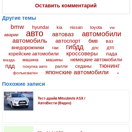
Оставить комментарий
Другие темы
bmw
hyundai
toyota
kia
nissan
vw
авто
автомобили
автоваз
аварии
автомобиль
автоспорт
бмв
ваз
гибдд
внедорожники
дтп
гаи
дпс
кроссоверы
лада
корейские автомобили
немецкие автомобили
машина
машины
мазда
тюнинг
пдд
седаны
покупка авто
ралли
японские автомобили
фольксваген
»
Похожие записи
Тест-драйв Mitsubishi ASX /
АвтоВести (Видео)