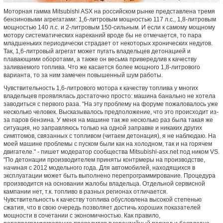
Моторная гамма Mitsubishi ASX на российском рынке представлена тремя
бензиновыми агрегатами: 1,6-литровым мощностью 117 л.с., 1,8-литровым
мощностью 140 л.с. и 2-литровым 150-сильным. И если к самому мощному
мотору систематических нареканий вроде бы не отмечается, то пара
младшеньких периодически страдает от некоторых хронических недугов.
Так, 1,6-литровый агрегат может пугать владельцев детонацией и
плавающими оборотами, а также он весьма привередлив к качеству
заливаемого топлива. Что же касается более мощного 1,8-литрового
варианта, то за ним замечен повышенный шум работы.
Чувствительность 1,6-литрового мотора к качеству топлива у многих
владельцев проявлялась достаточно просто: машина банально не хотела
заводиться с первого раза. "На эту проблему на форуме пожаловалось уже
несколько человек. Высказывалось предположение, что это происходит из-
за паров бензина. У меня на машине так же несколько раз была такая же
ситуация, но заправляюсь только на одной заправке и никаких других
симптомов, связанных с топливом (читаем детонация), я не наблюдаю. На
моей машине проблемы с пуском были как на холодном, так и на горячем
двигателе." - пишет модератор сообщества Mitsubishi-asx.net под ником VS.
"По детонации производителем приняты контрмеры на производстве,
начиная с 2012 модельного года. Для автомобилей, находящихся в
эксплуатации может быть выполнено перепрограммирование. Процедура
производится на основании жалобы владельца. Отдельной сервисной
кампании нет, т.к. топливо в разных регионах отличается.
Чувствительность к качеству топлива обусловлена высокой степенью
сжатия, что в свою очередь позволяет достичь хороших показателей
мощности в сочетании с экономичностью. Как правило,