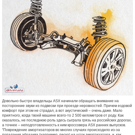
Довольно быстро владельцы ASX начинали обращать внимание на
посторонние звуки из подвески при проезде неровностей. Причем ездовой
комфорт при этом не страдал, а вот акустический – очень даже. Мало
приятного, когда твоей машине всего-то 2 500 километров от роду. Как
оказалось, не последнюю роль здесь сыграла грязь на российских дорогах,
а точнее – неподготовленность к ним кроссовера ASX ранних выпусков.
"Повреждение амортизаторов во многих случаях происходило из-за
попадания абразива (например, песка) на шток амортизатора, и, как