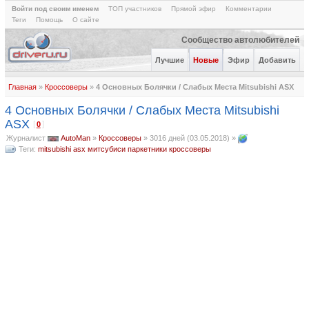
Войти под своим именем
ТОП участников
Прямой эфир
Комментарии
Теги
Помощь
О сайте
Сообщество автолюбителей
Лучшие
Новые
Эфир
Добавить
Главная
»
Кроссоверы
»
4 Основных Болячки / Слабых Места Mitsubishi ASX
4 Основных Болячки / Слабых Места Mitsubishi
ASX
[
]
0
Журналист
AutoMan
»
Кроссоверы
»
3016 дней (03.05.2018)
»
Теги:
mitsubishi asx
митсубиси
паркетники
кроссоверы