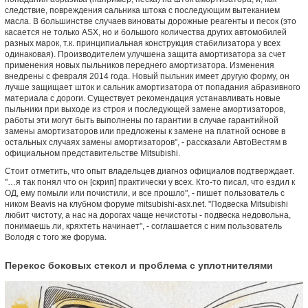
следствие, повреждения сальника штока с последующим вытеканием
масла. В большинстве случаев виноваты дорожные реагенты и песок (это
касается не только ASX, но и большого количества других автомобилей
разных марок, т.к. принципиальная конструкция стабилизатора у всех
одинаковая). Производителем улучшена защита амортизатора за счет
применения новых пыльников переднего амортизатора. Изменения
внедрены с февраля 2014 года. Новый пыльник имеет другую форму, он
лучше защищает шток и сальник амортизатора от попадания абразивного
материала с дороги. Существует рекомендация устанавливать новые
пыльники при выходе из строя и последующей замене амортизаторов,
работы эти могут быть выполнены по гарантии в случае гарантийной
замены амортизаторов или предложены к замене на платной основе в
остальных случаях замены амортизаторов", - рассказали АвтоВестям в
официальном представительстве Mitsubishi.
Стоит отметить, что опыт владельцев диагноз официалов подтверждает.
"…я так понял что он [скрип] практически у всех. Кто-то писал, что ездил к
ОД, ему помыли или почистили, и все прошло", - пишет пользователь с
ником Beavis на клубном форуме mitsubishi-asx.net. "Подвеска Mitsubishi
любит чистоту, а нас на дорогах чаще нечистоты - подвеска недовольна,
понимаешь ли, кряхтеть начинает", - соглашается с ним пользователь
Володя с того же форума.
Перекос боковых стекол и проблема с уплотнителями