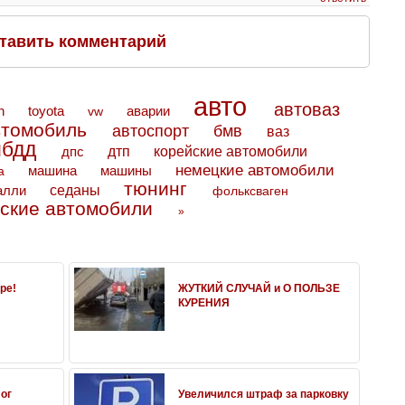
тавить комментарий
авто
автоваз
toyota
аварии
n
vw
втомобиль
автоспорт
бмв
ваз
ибдд
дтп
дпс
корейские автомобили
немецкие автомобили
машина
машины
а
тюнинг
седаны
алли
фольксваген
ские автомобили
»
ре!
ЖУТКИЙ СЛУЧАЙ и О ПОЛЬЗЕ
КУРЕНИЯ
ог
Увеличился штраф за парковку