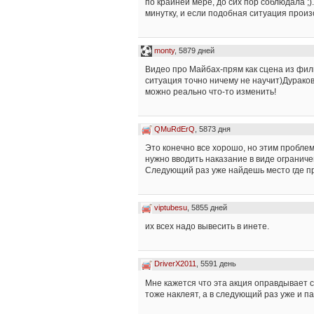
по крайней мере, до сих пор соблюдала ;)
минутку, и если подобная ситуация произо
monty
, 5879 дней
Видео про Майбах-прям как сцена из фил
ситуация точно ничему не научит)Дураков
можно реально что-то изменить!
QMuRdErQ
, 5873 дня
Это конечно все хорошо, но этим проблем
нужно вводить наказание в виде ограниче
Следующий раз уже найдешь место где при
viptubesu
, 5855 дней
их всех надо вывесить в инете.
DriverX2011
, 5591 день
Мне кажется что эта акция оправдывает себ
тоже наклеят, а в следующий раз уже и па