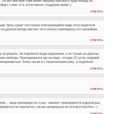
... Но вот мой муж тоже может машину приткнуть куда-нибудь на
йдет с ним, то я, естественно, поддержу мужа! :)
ответить
ьма "День сурка"-постоянно повторяющийся кадр-этого водителя
 на дорогах всегда хватает-но я сильно сомневаюсь,что наклейкам
ответить
у не решить. За подобного рода нарушения, и не только на дорогах,
ния свободы. Припарковался где не надо - отсиди 15 суток, подумай.
парковаться. Точно так же и с загрязнением улиц...и подобное.
ответить
ответить
я..... ведь припаркуется 1 раз - наклеят, припаркуется в другой раз,
рковаться не захочется, так как запаришься её потом отлеплять :-)
ответить