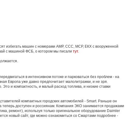
сят избегать машин с номерами АМР, ССС, МСР, ЕКХ с вооруженной
учай с машиной ФСБ, о котором мы писали
тут
.
должается.
 передвигаться в интенсивном потоке и парковаться без проблем - на
ная Европа уже давно предпочитает малолитражки, и не зря.
. Это и компактность, и малый расход топлива, и низкие ставки
ставителей компактных городских автомобилей - Smart. Раньше он
 а теперь доступен и россиянам. Компания ЭКО занимается продажами
тика, ремонт), используя только оригинальное оборудование Daimler
тся новый сайт, где можно ознакомиться со Смартами подробнее -