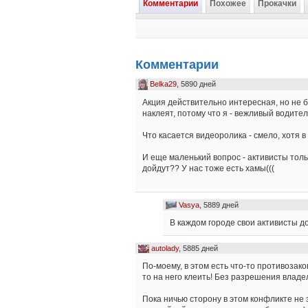
Комментарии
Похожее
Прокачки
Комментарии
Belka29
, 5890 дней
Акция действительно интересная, но не б
наклеят, потому что я - вежливый водител
Что касается видеоролика - смело, хотя в
И еще маленький вопрос - активисты толь
дойдут?? У нас тоже есть хамы(((
Vasya
, 5889 дней
В каждом городе свои активисты д
autolady
, 5885 дней
По-моему, в этом есть что-то противозако
то на него клеить! Без разрешения владе
Пока ничью сторону в этом конфликте не