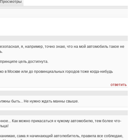
Просмотры
езопасная, я, например, точно знаю, что на мой автомобиль такое не
ь.
 принципе цель достигнута.
ко в Москве или до провинциальных городов тоже когда-нибудь
ответить
олжны быть... Не нужно ждать манны свыше.
нное... Как можно прикасаться к чужому автомобилю, тем более что-
льца!
 занимаю, сама я начинающий автолюбитель, правила все соблюдаю,