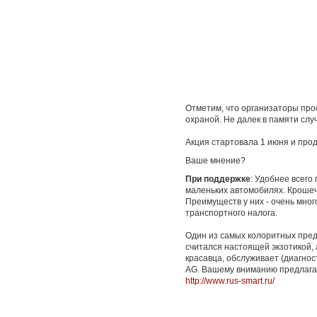
Отметим, что организаторы про
охраной. Не далек в памяти сл
Акция стартовала 1 июня и про
Ваше мнение?
При поддержке
: Удобнее всего
маленьких автомобилях. Крошеч
Преимуществ у них - очень много
транспортного налога.
Один из самых колоритных пред
считался настоящей экзотикой,
красавца, обслуживает (диагнос
AG. Вашему вниманию предлагае
http://www.rus-smart.ru/