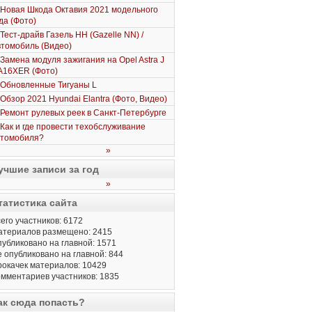
Новая Шкода Октавия 2021 модельного
да (Фото)
Тест-драйв Газель НН (Gazelle NN) /
томобиль (Видео)
Замена модуля зажигания на Opel Astra J
A16XER (Фото)
Обновленные Тигуаны L
Обзор 2021 Hyundai Elantra (Фото, Видео)
Ремонт рулевых реек в Санкт-Петербурге
Как и где провести техобслуживание
втомобиля?
»
учшие записи за год
»
татистика сайта
его участников: 6172
атериалов размещено: 2415
убликовано на главной: 1571
 опубликовано на главной: 844
окачек материалов: 10429
мментариев участников: 1835
ак сюда попасть?