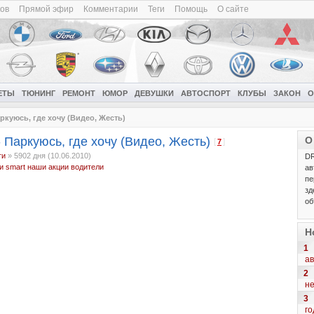
ков
Прямой эфир
Комментарии
Теги
Помощь
О сайте
ЕТЫ
ТЮНИНГ
РЕМОНТ
ЮМОР
ДЕВУШКИ
АВТОСПОРТ
КЛУБЫ
ЗАКОН
О
аркуюсь, где хочу (Видео, Жесть)
 Паркуюсь, где хочу (Видео, Жесть)
О
[
]
7
ти
»
5902 дня (10.06.2010)
DR
и
smart
наши
акции
водители
ав
пе
зд
об
Н
1
ав
2
н
3
го