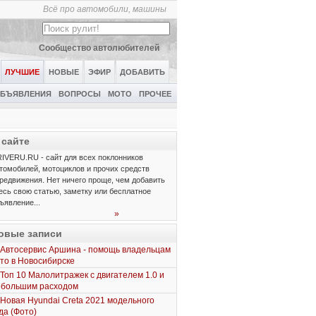
Всё про автомобили, машины
Сообщество автолюбителей
ЛУЧШИЕ
НОВЫЕ
ЭФИР
ДОБАВИТЬ
БЪЯВЛЕНИЯ
ВОПРОСЫ
МОТО
ПРОЧЕЕ
 сайте
IVERU.RU - сайт для всех поклонников
томобилей, мотоциклов и прочих средств
редвижения. Нет ничего проще, чем добавить
есь свою статью, заметку или бесплатное
ъявление...
»
овые записи
Автосервис Аршина - помощь владельцам
то в Новосибирске
Топ 10 Малолитражек с двигателем 1.0 и
ебольшим расходом
Новая Hyundai Creta 2021 модельного
да (Фото)