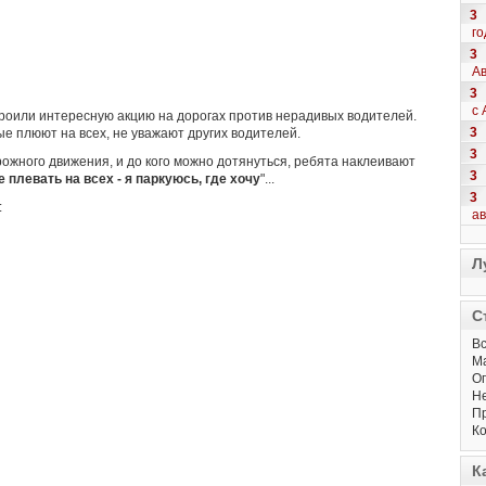
3
го
3
Ав
3
с 
роили интересную акцию на дорогах против нерадивых водителей.
3
е плюют на всех, не уважают других водителей.
3
ожного движения, и до кого можно дотянуться, ребята наклеивают
3
 плевать на всех - я паркуюсь, где хочу
"...
3
:
а
Л
С
Вс
М
Оп
Не
Пр
Ко
К