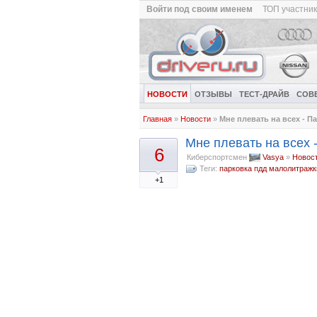
Войти под своим именем
ТОП участни
НОВОСТИ
ОТЗЫВЫ
ТЕСТ-ДРАЙВ
СОВ
Главная
»
Новости
»
Мне плевать на всех - П
Мне плевать на всех -
6
Киберспортсмен
Vasya
»
Новос
Теги:
парковка
пдд
малолитражк
+1