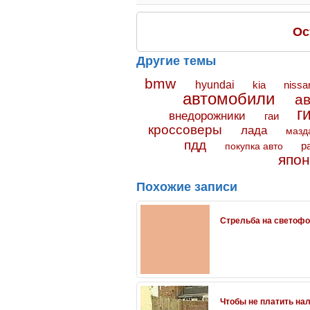
Ос
Другие темы
bmw
hyundai
kia
nissa
автомобили
а
г
внедорожники
гаи
кроссоверы
лада
мазд
пдд
покупка авто
р
япон
Похожие записи
Стрельба на светофо
Чтобы не платить нал