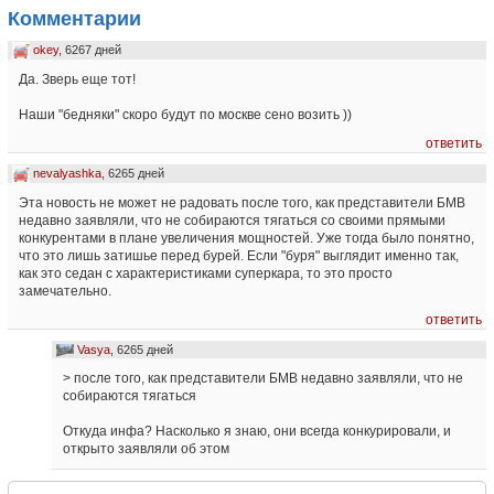
Комментарии
okey
, 6267 дней
Да. Зверь еще тот!
Наши "бедняки" скоро будут по москве сено возить ))
ответить
nevalyashka
, 6265 дней
Эта новость не может не радовать после того, как представители БМВ
недавно заявляли, что не собираются тягаться со своими прямыми
конкурентами в плане увеличения мощностей. Уже тогда было понятно,
что это лишь затишье перед бурей. Если "буря" выглядит именно так,
как это седан с характеристиками суперкара, то это просто
замечательно.
ответить
Vasya
, 6265 дней
> после того, как представители БМВ недавно заявляли, что не
собираются тягаться
Откуда инфа? Насколько я знаю, они всегда конкурировали, и
открыто заявляли об этом