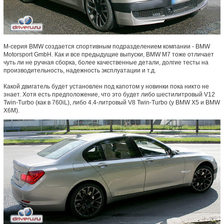
M-серия BMW создается спортивным подразделением компании - BMW
Motorsport GmbH. Как и все предыдущие выпуски, BMW M7 тоже отличает
чуть ли не ручная сборка, более качественные детали, долгие тесты на
производительность, надежность эксплуатации и т.д.
Какой двигатель будет установлен под капотом у новинки пока никто не
знает. Хотя есть предположение, что это будет либо шестилитровый V12
Twin-Turbo (как в 760iL), либо 4.4-литровый V8 Twin-Turbo (у BMW X5 и BMW
X6M).