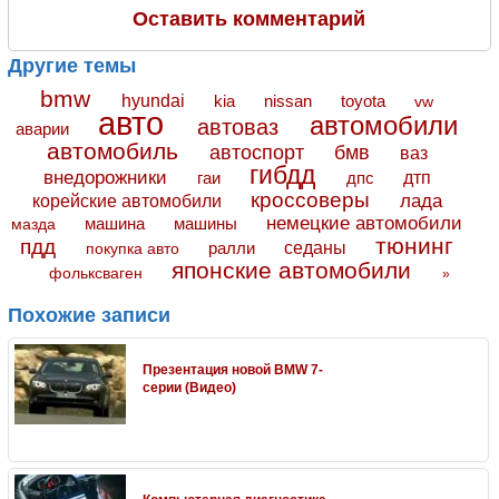
Оставить комментарий
Другие темы
bmw
hyundai
toyota
kia
nissan
vw
авто
автомобили
автоваз
аварии
автомобиль
автоспорт
бмв
ваз
гибдд
внедорожники
дтп
гаи
дпс
кроссоверы
лада
корейские автомобили
немецкие автомобили
машина
машины
мазда
тюнинг
пдд
седаны
покупка авто
ралли
японские автомобили
фольксваген
»
Похожие записи
Презентация новой BMW 7-
серии (Видео)