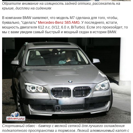
Обратите внимание на изящность задней оптики, рассекатель на
крыше, дисплеи на сидениях
В компании BMW заявляют, что модель M7 сделана для того, чтобы,
буквально, "сделать"
Mercedes-Benz S65 AMG
. У последнего, кстати,
мощность двигателя 612 л.с. (V12, 6.0 л, BiTurbo). Если это произойдет, то
мы с вами увидим самый быстрый и мощный седан в истории BMW.
Спортивный обвес - бампер с мелкой сеткой для лучшего охлаждения
подкапотного пространства и тормозов. Легкий алюминиемый капот с