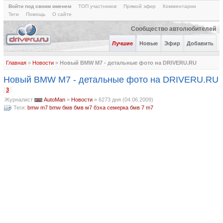
Войти под своим именем
ТОП участников
Прямой эфир
Комментарии
Теги
Помощь
О сайте
Сообщество автолюбителей
Лучшие
Новые
Эфир
Добавить
Главная
»
Новости
»
Новый BMW M7 - детальные фото на DRIVERU.RU
Новый BMW M7 - детальные фото на DRIVERU.RU
[
]
3
Журналист
AutoMan
»
Новости
»
6273 дня (04.06.2009)
Теги:
bmw m7
bmw
бмв
бмв м7
бэха семерка
бмв 7
m7