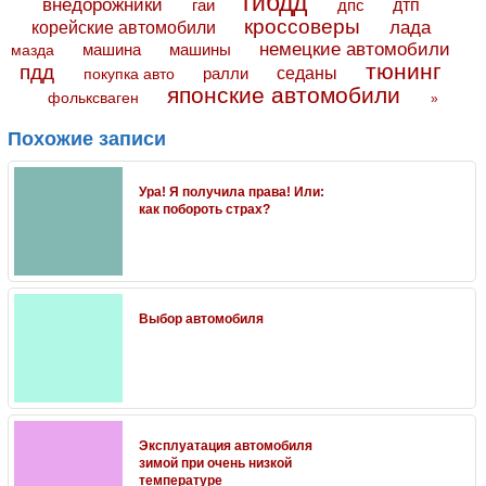
гибдд
внедорожники
дтп
гаи
дпс
кроссоверы
лада
корейские автомобили
немецкие автомобили
машина
машины
мазда
тюнинг
пдд
седаны
покупка авто
ралли
японские автомобили
фольксваген
»
Похожие записи
Ура! Я получила права! Или:
как побороть страх?
Выбор автомобиля
Эксплуатация автомобиля
зимой при очень низкой
температуре