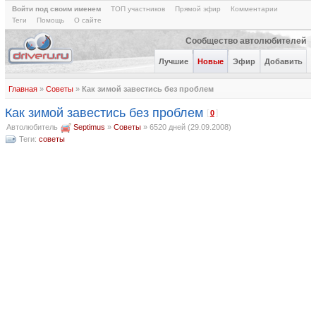
Войти под своим именем
ТОП участников
Прямой эфир
Комментарии
Теги
Помощь
О сайте
Сообщество автолюбителей
Лучшие
Новые
Эфир
Добавить
Главная
»
Советы
»
Как зимой завестись без проблем
Как зимой завестись без проблем
[
]
0
Автолюбитель
Septimus
»
Советы
»
6520 дней (29.09.2008)
Теги:
советы