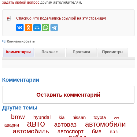
задать любой вопрос
другим автолюбителям.
Спасибо, что поделились ссылкой на эту страницу!
Комментарии
Похожее
Прокачки
Просмотры
Комментарии
Оставить комментарий
Другие темы
bmw
hyundai
toyota
kia
nissan
vw
авто
автомобили
автоваз
аварии
автомобиль
автоспорт
бмв
ваз