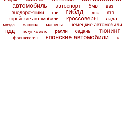
автомобиль
автоспорт
бмв
ваз
гибдд
внедорожники
дтп
гаи
дпс
кроссоверы
лада
корейские автомобили
немецкие автомобили
машина
машины
мазда
тюнинг
пдд
седаны
покупка авто
ралли
японские автомобили
фольксваген
»