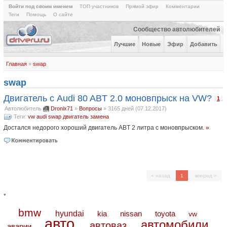
Войти под своим именем
ТОП участников
Прямой эфир
Комментарии
Теги
Помощь
О сайте
Сообщество автолюбителей
Лучшие
Новые
Эфир
Добавить
Главная
»
swap
swap
Двигатель с Audi 80 ABT 2.0 моновпрыск на VW?
[
]
1
Автолюбитель
Dronix71
»
Вопросы
»
3165 дней (07.12.2017)
Теги:
vw
audi
swap
двигатель
замена
Достался недорого хороший двигатель ABT 2 литра с моновпрыском.
»
« назад
1
вперед »
*
bmw
hyundai
toyota
kia
nissan
vw
авто
автомобили
автоваз
аварии