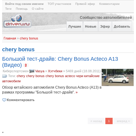
Войти под своим именем
ТОП участников
Прямой эфир
Комментарии
Теги
Помощь
О сайте
Сообщество автолюбителей
Лучшие
Новые
Эфир
Добавить
Главная
»
chery bonus
chery bonus
Большой тест-драйв: Chery Bonus Acteco A13
(Видео)
[
]
0
Киберспортсмен
Vasya
»
Хэтчбеки
»
5469 дней (18.08.2011)
Теги:
chery
chery bonus
chery bonus acteco
чери
китайские
автомобили
Обзор китайского автомобиля Chery Bonus Acteco (A13) в
рамках программы "Большой тест-драйв".
»
« назад
1
вперед »
*