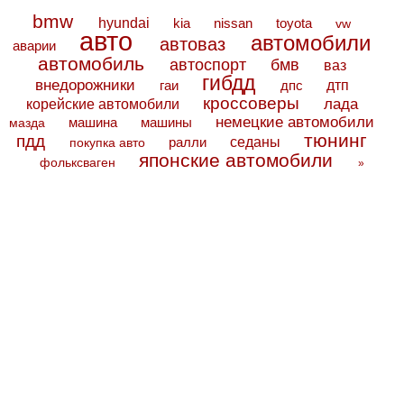
bmw
hyundai
toyota
kia
nissan
vw
авто
автомобили
автоваз
аварии
автомобиль
автоспорт
бмв
ваз
гибдд
внедорожники
дтп
гаи
дпс
кроссоверы
лада
корейские автомобили
немецкие автомобили
машина
машины
мазда
тюнинг
пдд
седаны
покупка авто
ралли
японские автомобили
фольксваген
»