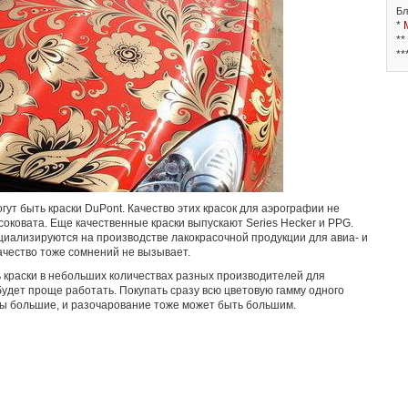
Бл
*
**
**
огут быть краски DuPont. Качество этих красок для аэрографии не
оковата. Еще качественные краски выпускают Series Hecker и PPG.
иализируются на производстве лакокрасочной продукции для авиа- и
ачество тоже сомнений не вызывает.
ь краски в небольших количествах разных производителей для
м будет проще работать. Покупать сразу всю цветовую гамму одного
ты большие, и разочарование тоже может быть большим.