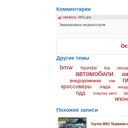
Комментарии
viptubesu
, 5852 дня
Эвакуировано модератором
Ос
Другие темы
bmw
hyundai
kia
nissa
автомобили
а
г
внедорожники
гаи
кроссоверы
лада
мазд
пдд
покупка авто
р
япон
Похожие записи
Toyota MR2 Терминат