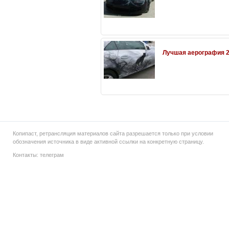
Лучшая аерография 
Копипаст, ретрансляция материалов сайта разрешается только при условии
обозначения источника в виде активной ссылки на конкретную страницу.
Контакты:
телеграм