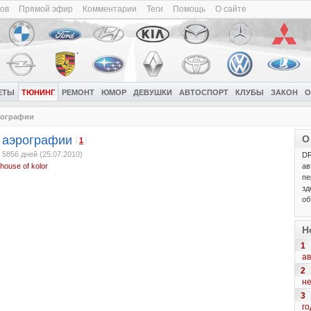
ков
Прямой эфир
Комментарии
Теги
Помощь
О сайте
ЕТЫ
ТЮНИНГ
РЕМОНТ
ЮМОР
ДЕВУШКИ
АВТОСПОРТ
КЛУБЫ
ЗАКОН
О
рографии
 аэрографии
О
[
]
1
»
5856 дней (25.07.2010)
DR
ав
house of kolor
пе
зд
об
Н
1
ав
2
н
3
го