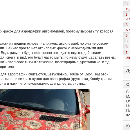
3
го
3
Ав
3
с 
 красок для аэрографии автомобилей, поэтому выбрать ту, которая
3
3
раски на водной основе (например, акриловые), но они не совсем
3
фии. Сейчас просто нет акриловых красок с необходимыми для
3
 Ведь рисунок будет постоянно находится под воздействием
а
, снега, и пр.), его будут часто мыть, по нему будут царапать ветки…
т использовать синтетические, полиэфирные, уретановые, и т.д.
ворителя.
Л
для аэрографии считаются, безусловно, House of Kolor. Под этой
аски, но и все, что нужно для аэрографии (грунтовки, Kandy-краски,
ны и лаки), что немаловажно для качества рисунка.
С
Вс
М
Оп
Не
Пр
Ко
К