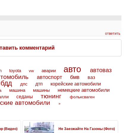
ответить
тавить комментарий
авто
автоваз
toyota
аварии
n
vw
втомобиль
автоспорт
бмв
ваз
ибдд
дтп
дпс
корейские автомобили
немецкие автомобили
машина
машины
а
тюнинг
седаны
алли
фольксваген
ские автомобили
»
ор (Видео)
Не Заезжайте На Газоны (Фото)