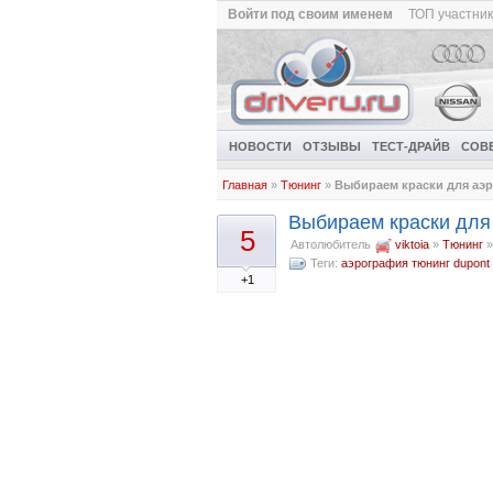
Войти под своим именем
ТОП участни
НОВОСТИ
ОТЗЫВЫ
ТЕСТ-ДРАЙВ
СОВ
Главная
»
Тюнинг
»
Выбираем краски для аэ
Выбираем краски для
5
Автолюбитель
viktoia
»
Тюнинг
Теги:
аэрография
тюнинг
dupont
+1