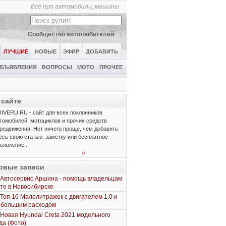
Всё про автомобили, машины
Сообщество автолюбителей
ЛУЧШИЕ
НОВЫЕ
ЭФИР
ДОБАВИТЬ
БЪЯВЛЕНИЯ
ВОПРОСЫ
МОТО
ПРОЧЕЕ
 сайте
IVERU.RU - сайт для всех поклонников
томобилей, мотоциклов и прочих средств
редвижения. Нет ничего проще, чем добавить
есь свою статью, заметку или бесплатное
ъявление...
»
овые записи
Автосервис Аршина - помощь владельцам
то в Новосибирске
Топ 10 Малолитражек с двигателем 1.0 и
ебольшим расходом
Новая Hyundai Creta 2021 модельного
да (Фото)