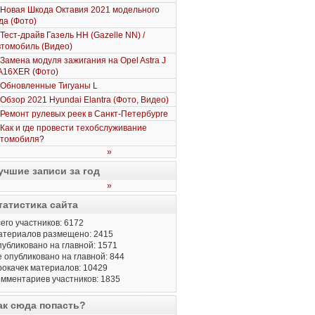
Новая Шкода Октавия 2021 модельного
да (Фото)
Тест-драйв Газель НН (Gazelle NN) /
томобиль (Видео)
Замена модуля зажигания на Opel Astra J
A16XER (Фото)
Обновленные Тигуаны L
Обзор 2021 Hyundai Elantra (Фото, Видео)
Ремонт рулевых реек в Санкт-Петербурге
Как и где провести техобслуживание
втомобиля?
»
учшие записи за год
»
татистика сайта
его участников: 6172
атериалов размещено: 2415
убликовано на главной: 1571
 опубликовано на главной: 844
окачек материалов: 10429
мментариев участников: 1835
ак сюда попасть?